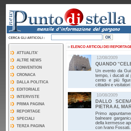
CERCA GLI ARTICOLI :
ELENCO ARTICOLI DEI REPORTAG
ATTUALITA'
12/08/2009
ALTRE NEWS
QUANDO “CEL
CONVENTION
Un evento da Guinn
CRONACA
tempo, i ducati al
cento e più figur
DALLA POLITICA
cittadini e visitat
EDITORIALE
10/08/2009
INTERVISTE
DALLO SCENA
PRIMA PAGINA
PIETRA AL MAR
REPORTAGE
Primo appuntamen
balneare garganic
SPECIALI
della kermesse apr
TERZA PAGINA
con Ivano Fossati