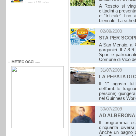
A Roseto si viag
cittadini a presen
e “triticale” fin
biennale. La sched
02/08/2009
STA PER SCOP
A San Menaio, al 
garganici. Il 7-8-
Sport e patrocinat
Comune di Vico d
METEO OGGI .....
31/07/2009
LA PEPATA DI
Il 1° agosto tut
dell’ambìto tragua
persone) giungeran
nel Guinness Wor
30/07/2009
AD ALBERONA 
Il programma es
cinquanta divers
Anche un bagno di 