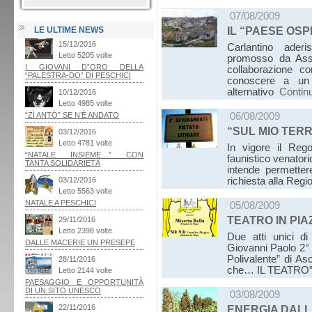
07/08/2009
LE ULTIME NEWS
IL “PAESE OSP
Carlantino ader
promosso da Asso
collaborazione co
conoscere a un 
alternativo
Contin
06/08/2009
“SUL MIO TER
In vigore il Reg
faunistico venatori
intende permetter
richiesta alla Reg
05/08/2009
TEATRO IN PIA
Due atti unici d
Giovanni Paolo 2° 
Polivalente” di As
che… IL TEATR
03/08/2009
ENERGIA DALL