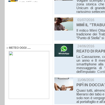
Volgare scempio a 
zona storica che
Unicum di grande 
rarissimo settecen
01/07/2016
MIMÌ IL "TRAB
Il mitico Mimì Ott
tradizione dei Trab
“Punto di Stella” s
24/06/2016
METEO OGGI .....
REATO DI RAP
La Cassazione, c
un anno e 8 mesi
smarthphone alla 
messaggeria di 
dell'imputato
Cont
11/06/2016
PIPÌ IN DOCCIA
Quasi tutti, almeno
liberarsi dei tabù 
solo non è vergogno
al portafoglio e al