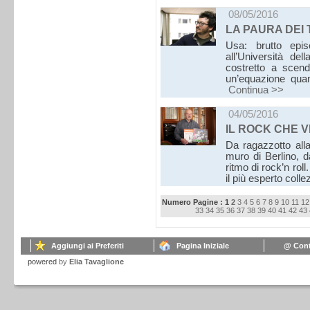
08/05/2016
LA PAURA DEI 
Usa: brutto epis
all’Università de
costretto a scend
un’equazione quan
Continua >>
04/05/2016
IL ROCK CHE 
Da ragazzotto alla
muro di Berlino, d
ritmo di rock’n rol
il più esperto col
Numero Pagine : 1
2
3
4
5
6
7
8
9
10
11
12
33
34
35
36
37
38
39
40
41
42
43
Aggiungi ai Preferiti
Pagina Iniziale
@ Cont
powered
by
Elia Tavaglione