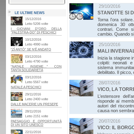
29/10/2016
STANOTTE SI D
LE ULTIME NEWS
Torna l'ora solare
domenica 30 otto
contrari. Come si
cambio. Quando si i
25/10/2016
MALI INVERNAL
Inizia la stagione i
colpiti: neonati 
sistema immunitar
debilitato. Il pic
28/07/2016
VICO, LA TORR
L’estensore dell’
risponde ai membr
autori del riscont
causa non sembran
20/07/2016
VICO: IL BORG