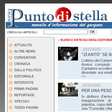
CERCA GLI ARTICOLI :
ELENCO ARTICOLI DEGLI EDITORIA
ATTUALITA'
10/12/2016
ALTRE NEWS
“ZÌ ANTÒ” SE 
CONVENTION
L’ultimo dei Cantor
CRONACA
Aveva compiuto c
Cantatore eccellen
DALLA POLITICA
diventate ora ered
EDITORIALE
>>
INTERVISTE
10/11/2016
PRIMA PAGINA
PER UNA PESCH
REPORTAGE
In dirittura d’arr
inaugurazione di
SPECIALI
palestra, casa del
TERZA PAGINA
una “Consulta citt