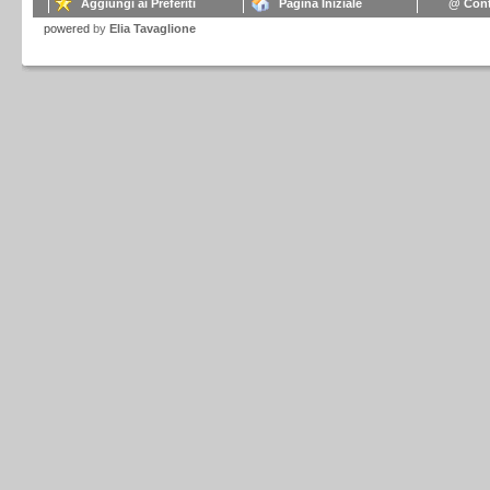
Aggiungi ai Preferiti
Pagina Iniziale
@ Cont
powered
by
Elia Tavaglione