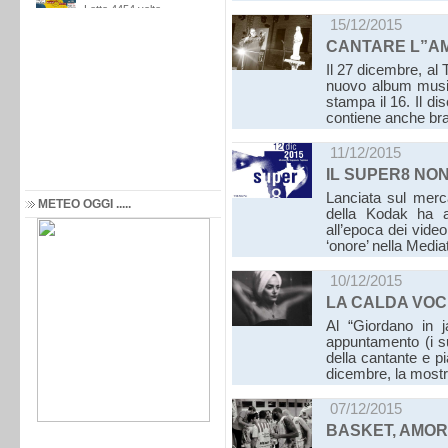
15/12/2015
CANTARE L”A
Il 27 dicembre, al
nuovo album musi
stampa il 16. Il di
contiene anche bra
11/12/2015
IL SUPER8 NO
Lanciata sul merca
METEO OGGI .....
della Kodak ha a
all’epoca dei vide
‘onore’ nella Medi
10/12/2015
LA CALDA VOC
Al “Giordano in j
appuntamento (i su
della cantante e pi
dicembre, la most
07/12/2015
BASKET, AMOR