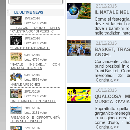
23/12/2015
IL NATALE NE
LE ULTIME NEWS
Come si festeggia 
dove si lascia fio
dove i bambini ro
nelle tradizioni nat
21/12/2015
BASKET, TRAS
ANGEL
Convincente vittor
punti preziosi in 
Trani Basket. Conc
mercoledì 23 di
Continua >>
16/12/2015
QUALCOSA MI
MUSICA, OVVI
Soprattutto quella
garganico-meneghin
in un gioco creat
come d’uso, il ri
Continua >>