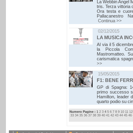
La Webbin Angel Ma
tris. Terza vittor
Ora testa e cuor
Pallacanestro N
Continua >>
02/12/2015
LA MUSICA IN
Al via il 5 dicembr
la Piccola Comp
Mastromatteo. Sul
carismatica spagno
>>
15/05/2015
F1: BENE FERR
GP di Spagna: 14
primo successo st
Hamilton, leader de
quarto podio su c
Numero Pagine :
1
2
3
4
5
6
7
8
9
10
11
12
33
34
35
36
37
38
39
40
41
42
43
44
45
46