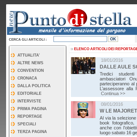
CERCA GLI ARTICOLI :
ELENCO ARTICOLI DEI REPORTAG
ATTUALITA'
18/01/2016
ALTRE NEWS
DALLE AULE S
CONVENTION
Tredici student
CRONACA
ambasciatori On
parteciperanno al 
DALLA POLITICA
L’assessore alla P
EDITORIALE
Continua >>
INTERVISTE
08/01/2016
PRIMA PAGINA
W LE MAJORE
REPORTAGE
Al via la selezion
book fotografico,
SPECIALI
anche con l’obietti
TERZA PAGINA
luogo sabato 16 g