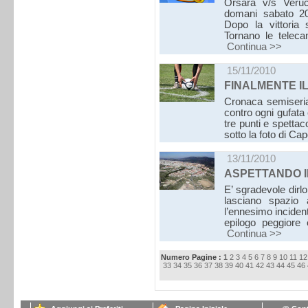
Orsara v/s Veruc
domani sabato 2
Dopo la vittoria 
Tornano le teleca
Continua >>
15/11/2010
FINALMENTE I
Cronaca semiseria 
contro ogni gufata
tre punti e spettac
sotto la foto di C
13/11/2010
ASPETTANDO I
E’ sgradevole dirl
lasciano spazio 
l’ennesimo inciden
epilogo peggiore
Continua >>
Numero Pagine :
1
2
3
4
5
6
7
8
9
10
11
12
33
34
35
36
37
38
39
40
41
42
43
44
45
46