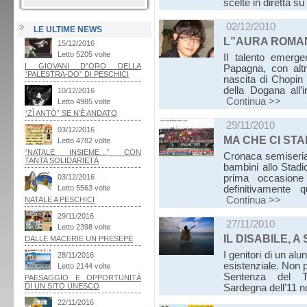
scelte in diretta 
02/12/2010
LE ULTIME NEWS
L”AURA ROMAN
Il talento emerg
Papagna, con altri
nascita di Chopin
della Dogana all’
Continua >>
29/11/2010
MA CHE CI STA
Cronaca semiseria
bambini allo Stadi
prima occasione
definitivamente
Continua >>
27/11/2010
IL DISABILE, 
I genitori di un al
esistenziale. Non 
Sentenza del Tr
Sardegna dell’11