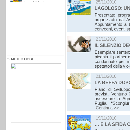
25/11/2010
LAGOLOSO: UN
Presentato progr
organizzato dall’A
Appuntamento a L
convegni, eventi s
23/11/2010
IL SILENZIO D
Esemplare sentenza
picchia il partner 
METEO OGGI .....
condannato per mal
spettatori della vi
21/11/2010
LA BEFFA DOP
Piano di Sviluppo
previsti. Ventuno
assessore a Agric
Puglia. “Scongiu
Continua >>
19/11/2010
… E LA SFIDA