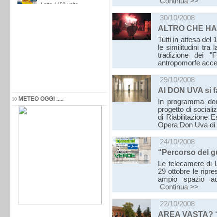
Continua >>
30/10/2008
ALTRO CHE H
Tutti in attesa de
le similitudini tr
tradizione dei "
antropomorfe acce
29/10/2008
Al DON UVA si f
METEO OGGI .....
In programma dom
progetto di sociali
di Riabilitazione 
Opera Don Uva di
24/10/2008
“Percorso del g
Le telecamere di L
29 ottobre le ripr
ampio spazio ad 
Continua >>
22/10/2008
AREA VASTA? 