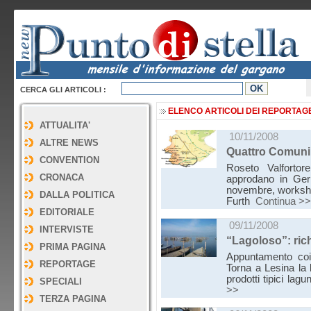
CERCA GLI ARTICOLI :
ELENCO ARTICOLI DEI REPORTAG
ATTUALITA'
10/11/2008
ALTRE NEWS
Quattro Comuni
CONVENTION
Roseto Valfortor
CRONACA
approdano in Ger
novembre, workshop
DALLA POLITICA
Furth
Continua >>
EDITORIALE
09/11/2008
INTERVISTE
“Lagoloso”: ri
PRIMA PAGINA
Appuntamento coi
REPORTAGE
Torna a Lesina la
prodotti tipici l
SPECIALI
>>
TERZA PAGINA