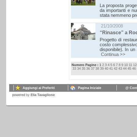
La proposta proge
da importanti e n
stata nemmeno pr
21/10/2008
“Rinasce” a Rodi
Progetto di restau
costo complessivo 
disponibile). In u
Continua >>
Numero Pagine :
1
2
3
4
5
6
7
8
9
10
11
12
33
34
35
36
37
38
39
40
41
42
43
44
45
46
Aggiungi ai Preferiti
Pagina Iniziale
@ Cont
powered
by
Elia Tavaglione