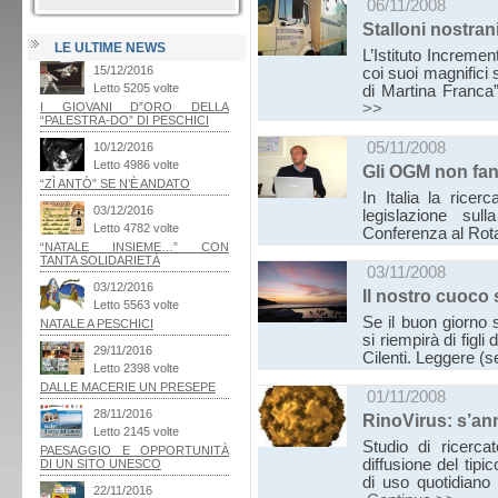
06/11/2008
Stalloni nostran
LE ULTIME NEWS
L’Istituto Increme
coi suoi magnifici
di Martina Franca”
>>
05/11/2008
Gli OGM non fann
In Italia la rice
legislazione sul
Conferenza al Rot
03/11/2008
Il nostro cuoco
Se il buon giorno 
si riempirà di figl
Cilenti. Leggere (s
01/11/2008
RinoVirus: s’ann
Studio di ricerca
diffusione del tip
di uso quotidiano