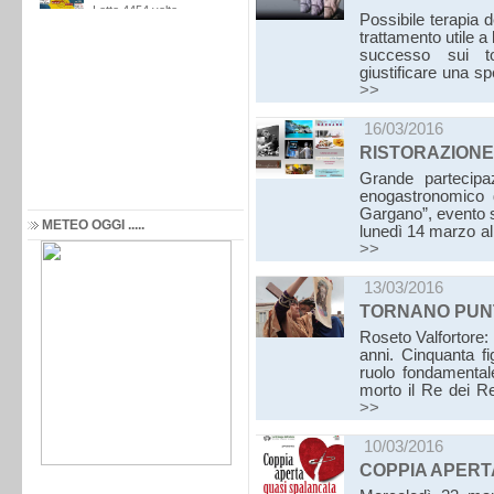
Possibile terapia 
trattamento utile a
successo sui top
giustificare una s
>>
16/03/2016
RISTORAZIONE
Grande partecipaz
enogastronomico 
Gargano”, evento su
METEO OGGI .....
lunedì 14 marzo a
>>
13/03/2016
TORNANO PUNT
Roseto Valfortore:
anni. Cinquanta fig
ruolo fondamentale
morto il Re dei R
>>
10/03/2016
COPPIA APERT