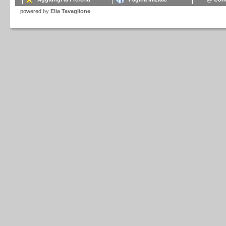
powered
by
Elia Tavaglione