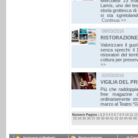
Mercoledì 23 mar
Lamis, uno dei te
storia grottesca d
si sta sgretolan
Continua >>
08/03/2016
RISTORAZIONE
Valorizzare il gu
senza sprechi: il
ristoratori del ter
cottura per preser
>>
02/03/2016
VIGILIA DEL P
Più che raddoppiat
free magazine a
ordinariamente str
marzo al Teatro “
Numero Pagine :
1
2
3
4
5
6
7
8
9
10
11
12
33
34
35
36
37
38
39
40
41
42
43
44
45
46
Aggiungi ai Preferiti
Pagina Iniziale
@ Cont