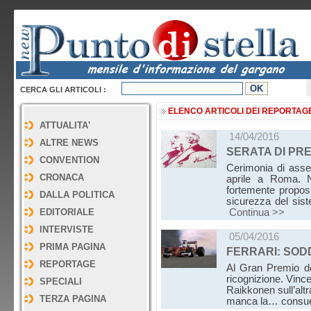
CERCA GLI ARTICOLI :
ELENCO ARTICOLI DEI REPORTAG
ATTUALITA'
14/04/2016
ALTRE NEWS
SERATA DI PRE
CONVENTION
Cerimonia di asse
CRONACA
aprile a Roma. 
fortemente proposi
DALLA POLITICA
sicurezza del sist
EDITORIALE
Continua >>
INTERVISTE
05/04/2016
PRIMA PAGINA
FERRARI: SOD
REPORTAGE
Al Gran Premio del
ricognizione. Vin
SPECIALI
Raikkonen sull’alt
TERZA PAGINA
manca la… consue