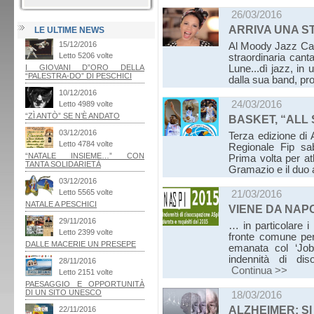
26/03/2016
ARRIVA UNA S
LE ULTIME NEWS
Al Moody Jazz Cafè
straordinaria can
Lune...dì jazz, in
dalla sua band, pro
24/03/2016
BASKET, “ALL
Terza edizione di
Regionale Fip sa
Prima volta per at
Gramazio e il duo
21/03/2016
VIENE DA NAP
… in particolare i 
fronte comune per 
emanata col ‘Job
indennità di dis
Continua >>
18/03/2016
ALZHEIMER: S