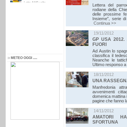
Lettera del parro
rodiane della Ch
delle prossime fe
Insieme”, serie di
Continua >>
19/11/2012
GP USA 2012.
FUORI
Ad Austin lo spagn
classifica il tedes
METEO OGGI .....
Neanche le tattic
Ultimo responso a
18/11/2012
UNA RASSEGNA
Manfredonia attra
avvenimenti citta
domenica mattina i
pagine che fanno la
14/11/2012
AMATORI HA
SFORTUNA