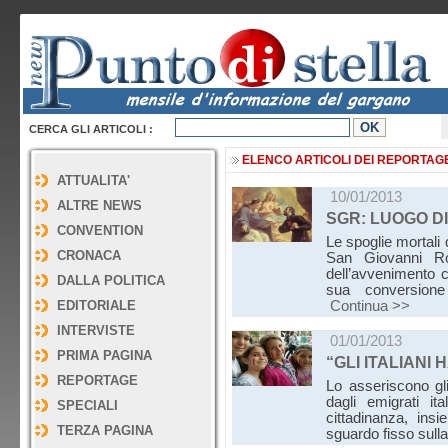
CERCA GLI ARTICOLI :
ELENCO ARTICOLI DEI REPORTAG
ATTUALITA'
10/01/2013
ALTRE NEWS
SGR: LUOGO DI
CONVENTION
Le spoglie mortali 
CRONACA
San Giovanni Rot
dell’avvenimento c
DALLA POLITICA
sua conversione
EDITORIALE
Continua >>
INTERVISTE
01/01/2013
PRIMA PAGINA
“GLI ITALIANI
REPORTAGE
Lo asseriscono gli
dagli emigrati it
SPECIALI
cittadinanza, ins
TERZA PAGINA
sguardo fisso sul