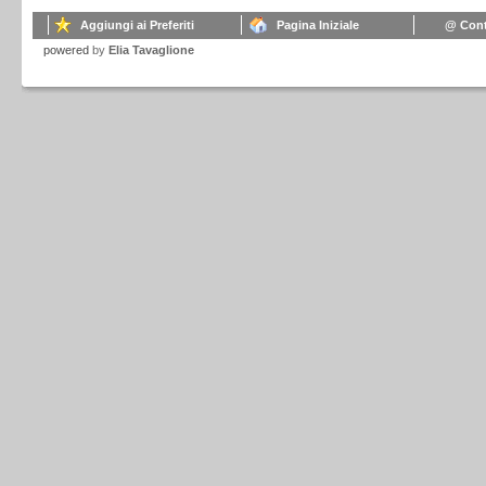
Aggiungi ai Preferiti
Pagina Iniziale
@ Cont
powered
by
Elia Tavaglione