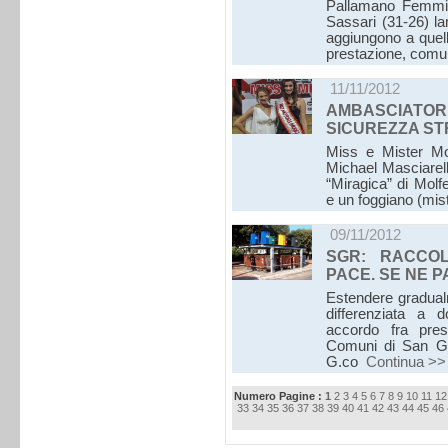
Pallamano Femmin
Sassari (31-26) la
aggiungono a quell
prestazione, comun
11/11/2012
AMBASCIAT
SICUREZZA S
Miss e Mister Mot
Michael Masciarelli.
“Miragica” di Molf
e un foggiano (mi
09/11/2012
SGR: RACCOL
PACE. SE NE 
Estendere gradualme
differenziata a d
accordo fra pres
Comuni di San Gi
G.co
Continua >>
Numero Pagine :
1
2
3
4
5
6
7
8
9
10
11
12
33
34
35
36
37
38
39
40
41
42
43
44
45
46