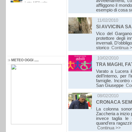
avvelenamenti, co
affliggono il mondo
esempio di cosa s
11/02/2010
SI AVVICINA S
Vico del Gargano 
protettore degli i
invernali. D’obblig
storico
Continua 
10/02/2010
METEO OGGI .....
TRA MAGHI, FA
Varato a Lucera il
dell’Interno, per l
famiglie. Incontro
San Giuseppe
Co
08/02/2010
CRONACA SEMI
La colonna sonora
Zaccheria a inizio 
invece taglia le
quand’era ragazzin
Continua >>