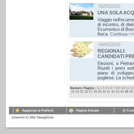
05/02/2010
UNA SOLA ACQU
Viaggio nell’ecume
di incontro, di di
Ecumenico di Bosse
fisica
Continua >>
04/02/2010
REGIONALI
CANDIDATI PR
Elezioni, a Pietra
Riuniti i primi se
piano di sviluppo,
pugliese. La sche
Numero Pagine :
1
2
3
4
5
6
7
8
9
10
11
12
33
34
35
36
37
38
39
40
41
42
43
44
45
46
Aggiungi ai Preferiti
Pagina Iniziale
@ Cont
powered
by
Elia Tavaglione