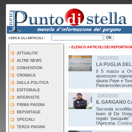
CERCA GLI ARTICOLI :
ELENCO ARTICOLI DEI REPORTAG
ATTUALITA'
25/02/2010
ALTRE NEWS
LA PUGLIA DE
CONVENTION
Il 5 marzo a Ors
CRONACA
assessore regional
dauna Pepe e Touri
DALLA POLITICA
Pietramontecorvin
EDITORIALE
22/02/2010
INTERVISTE
IL GARGANO C
PRIMA PAGINA
Seconda sconfitta
REPORTAGE
team di De Grego
regalo "pasquale"
SPECIALI
l’Apricena
Contin
TERZA PAGINA