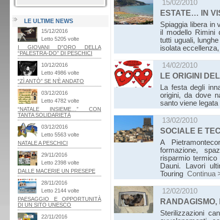
15/02/2010
ESTATE… IN VI
LE ULTIME NEWS
Spiaggia libera in 
il modello Rimini q
tutti uguali, lungh
isolata eccellenza,
14/02/2010
LE ORIGINI DE
La festa degli inn
origini, da dove n
santo viene legata
13/02/2010
SOCIALE E TE
A Pietramontecor
formazione, spaz
risparmio termico 
Dauni. Lavori ul
Touring
Continua 
12/02/2010
RANDAGISMO,
Sterilizzazioni ca