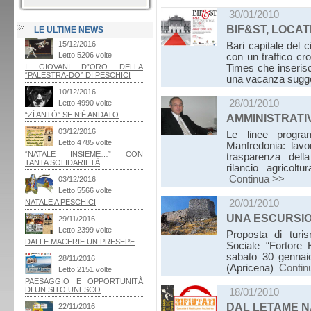
30/01/2010
BIF&ST, LOCAT
LE ULTIME NEWS
Bari capitale del 
con un traffico cr
Times che inserisc
una vacanza sugg
28/01/2010
AMMINISTRATI
Le linee progra
Manfredonia: lavor
trasparenza dell
rilancio agricol
Continua >>
20/01/2010
UNA ESCURSIO
Proposta di turis
Sociale “Fortore 
sabato 30 gennai
(Apricena)
Contin
18/01/2010
DAL LETAME N