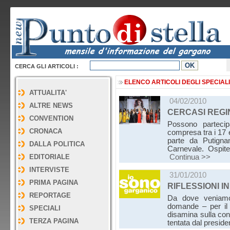
CERCA GLI ARTICOLI :
ELENCO ARTICOLI DEGLI SPECIALI
ATTUALITA'
04/02/2010
ALTRE NEWS
CERCASI REGI
CONVENTION
Possono partecip
CRONACA
compresa tra i 17 ed
parte da Putigna
DALLA POLITICA
Carnevale. Ospit
EDITORIALE
Continua >>
INTERVISTE
31/01/2010
PRIMA PAGINA
RIFLESSIONI I
REPORTAGE
Da dove veniam
domande – per il
SPECIALI
disamina sulla con
TERZA PAGINA
tentata dal presid