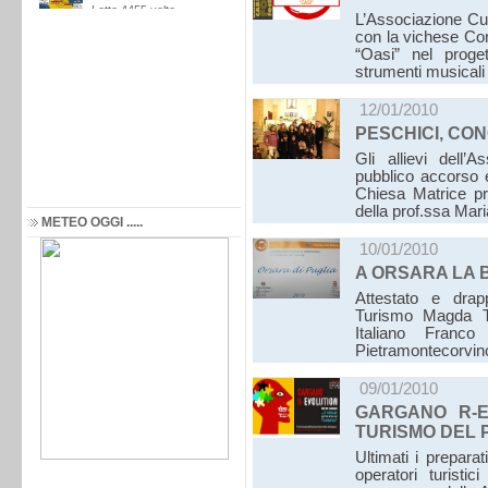
L’Associazione Cul
con la vichese Comu
“Oasi” nel proget
strumenti musicali
12/01/2010
PESCHICI, CON
Gli allievi dell’
pubblico accorso e
Chiesa Matrice pr
della prof.ssa Mar
METEO OGGI .....
10/01/2010
A ORSARA LA 
Attestato e drap
Turismo Magda Te
Italiano Franc
Pietramontecorvino
09/01/2010
GARGANO R-E
TURISMO DEL
Ultimati i prepara
operatori turistic