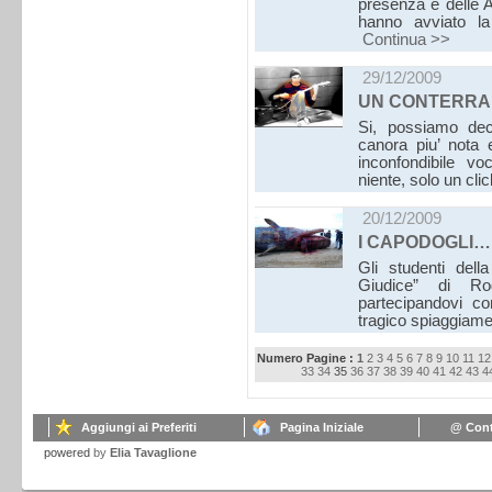
presenza e delle 
hanno avviato la 
Continua >>
29/12/2009
UN CONTERRA
Si, possiamo dec
canora piu’ nota 
inconfondibile v
niente, solo un cl
20/12/2009
I CAPODOGLI…
Gli studenti dell
Giudice” di Ro
partecipandovi co
tragico spiaggiam
Numero Pagine :
1
2
3
4
5
6
7
8
9
10
11
12
33
34
35
36
37
38
39
40
41
42
43
4
Aggiungi ai Preferiti
Pagina Iniziale
@ Cont
powered
by
Elia Tavaglione