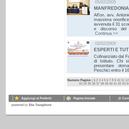
05/02/2009
MANFREDONIA 
All’on. avv. Anton
massima onorifice
avvenuta il 31 sco
e discorso del 
Continua >>
02/02/2009
ESPERTI E TU
Cofinanziato dal F
di Istituto. Chi 
presentare doman
Peschici entro il 
Numero Pagine :
1
2
3
4
5
6
7
8
9
10
11
12
33
34
35
36
37
38
39
40
41
42
43
4
Aggiungi ai Preferiti
Pagina Iniziale
@ Cont
powered
by
Elia Tavaglione