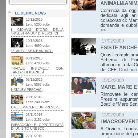
ANIMALI&ANIMAL
Comincia da oggi 
LE ULTIME NEWS
dedicata agli an
collaboratrici: Man
domande e dubbi 
>>
17/02/2009
ESISTE ANCHE
Quasi completamen
Schema di Piano
all'unanimità dal C
del CFF
Continua
15/02/2009
MARE, MARE 
Rinnovate le car
Prossimi appuntame
Boat” e “Mare Sen
13/02/2009
I MACROEVENT
A Orvieto, Londra,
promozione del pa