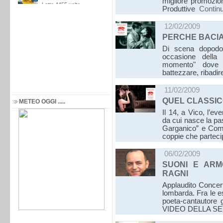
migliore promozione
Produttive
Contin
12/02/2009
PERCHE BACIA
Di scena dopodo
occasione della 
momento" dove t
battezzare, ribadi
11/02/2009
QUEL CLASSI
METEO OGGI .....
Il 14, a Vico, l’e
da cui nasce la pa
Garganico” e Comu
coppie che partec
06/02/2009
SUONI E ARM
RAGNI
Applaudito Concert
lombarda. Fra le 
poeta-cantautore 
VIDEO DELLA S