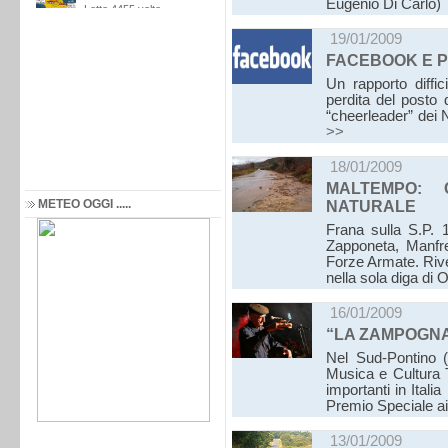
Eugenio Di Carlo
19/01/2009
FACEBOOK E P
Un rapporto diffic
perdita del posto 
“cheerleader” dei 
>>
18/01/2009
MALTEMPO: 
METEO OGGI .....
NATURALE
Frana sulla S.P. 1
Zapponeta, Manfred
Forze Armate. Rive
nella sola diga di
16/01/2009
“LA ZAMPOGNA 
Nel Sud-Pontino (
Musica e Cultura T
importanti in Ital
Premio Speciale a
13/01/2009