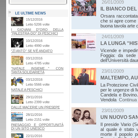
26/01/2009
IL BIANCO DEL
LE ULTIME NEWS
Orsara raccontata 
che si apre come u
buona tavola arte 
24/01/2009
LA LUNGA “HI
Vicende e impedime
Foggia: da sede 
dell’Università da
23/01/2009
MALTEMPO, AUT
La Protezione Civi
per le urgenze di 
Candela e Bovino.
Vendola
Continua
23/01/2009
UN NUOVO SAN
Il preside Vario (
al quale è stato v
morte il popolo p