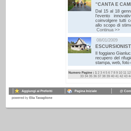
“CANTA E CAM
Dal 15 al 18 genn
l’evento innovat
coinvolgere tutti
allo scopo di stimo
Continua >>
08/01/2009
ESCURSIONIST
Il foggiano Gianlu
recupero del rifug
stampa, web, foto
Numero Pagine :
1
2
3
4
5
6
7
8
9
10
11
12
33
34
35
36
37
38
39
40
41
42
43
4
Aggiungi ai Preferiti
Pagina Iniziale
@ Cont
powered
by
Elia Tavaglione