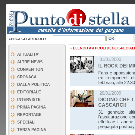
CERCA GLI ARTICOLI :
ELENCO ARTICOLI DEGLI SPECIALI
ATTUALITA'
31/01/2009
ALTRE NEWS
IL ROCK DEI M
CONVENTION
Fans e appassionat
CRONACA
ex componenti dei
febbraio, alle 22.3
DALLA POLITICA
EDITORIALE
28/01/2009
DICONO CHE L
INTERVISTE
CASCARCI!
PRIMA PAGINA
31 gennaio: ult
REPORTAGE
l’assicurazione co
effettuarsi anch
SPECIALI
prepagata postpa
TERZA PAGINA