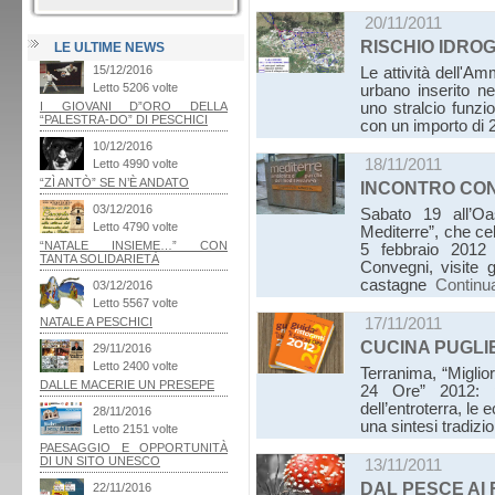
20/11/2011
RISCHIO IDROG
LE ULTIME NEWS
Le attività dell'Am
urbano inserito n
uno stralcio funzi
con un importo di 2
18/11/2011
INCONTRO CON
Sabato 19 all’O
Mediterre”, che ce
5 febbraio 2012 
Convegni, visite 
castagne
Continu
17/11/2011
CUCINA PUGLI
Terranima, “Migliore
24 Ore” 2012: pr
dell’entroterra, l
una sintesi tradiz
13/11/2011
DAL PESCE AI 