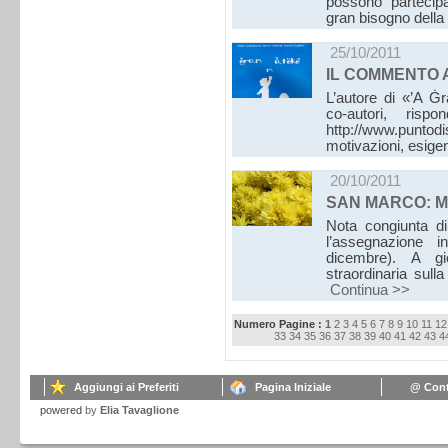
possono partecipa
gran bisogno dell
25/10/2011
IL COMMENTO AI
L’autore di «’A 
co-autori, rispo
http://www.punto
motivazioni, esige
20/10/2011
SAN MARCO: M
Nota congiunta di
l’assegnazione 
dicembre). A gio
straordinaria sulla
Continua >>
Numero Pagine :
1
2
3
4
5
6
7
8
9
10
11
12
33
34
35
36
37
38
39
40
41
42
43
4
Aggiungi ai Preferiti
Pagina Iniziale
@ Cont
powered
by
Elia Tavaglione