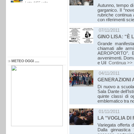
Autunno, tempo di 
garganico. Il “nove
rubriche continua 
con riferimenti sci
07/11/2011
GINO LISA: “È 
Grande manifestaz
chiamati alle ar
AEROPORTO”. Boz
avvenimenti. Doman
METEO OGGI .....
e Uil
Continua >>
04/11/2011
GENERAZIONI
Di nuovo a scuola
Sala Dante dell’Ist
quinte classi di 
emblematico tra n
01/11/2011
LA “VOGLIA DI
Variegata offerta 
Dalla ginnastica 