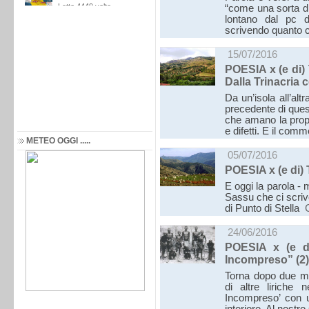
“come una sorta di
lontano dal pc d
scrivendo quanto 
15/07/2016
POESIA x (e di)
Dalla Trinacria
Da un’isola all’al
precedente di quest
che amano la prop
e difetti. E il c
METEO OGGI .....
05/07/2016
POESIA x (e di)
E oggi la parola - 
Sassu che ci scrive 
di Punto di Stella
24/06/2016
POESIA x (e d
Incompreso” (2)
Torna dopo due m
di altre liriche 
Incompreso’ con u