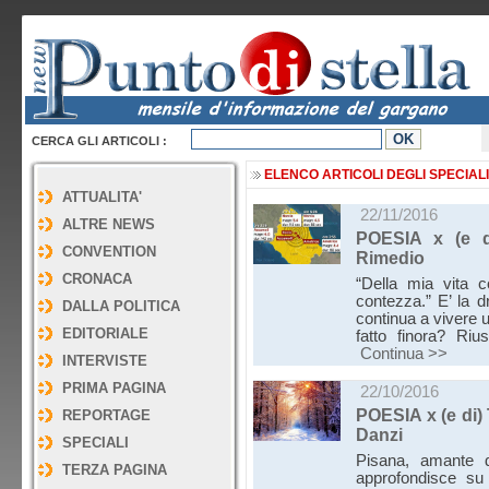
CERCA GLI ARTICOLI :
ELENCO ARTICOLI DEGLI SPECIALI
ATTUALITA'
22/11/2016
ALTRE NEWS
POESIA x (e d
CONVENTION
Rimedio
CRONACA
“Della mia vita 
contezza.” E’ la 
DALLA POLITICA
continua a vivere u
EDITORIALE
fatto finora? Riu
Continua >>
INTERVISTE
PRIMA PAGINA
22/10/2016
POESIA x (e di)
REPORTAGE
Danzi
SPECIALI
Pisana, amante d
TERZA PAGINA
approfondisce su 