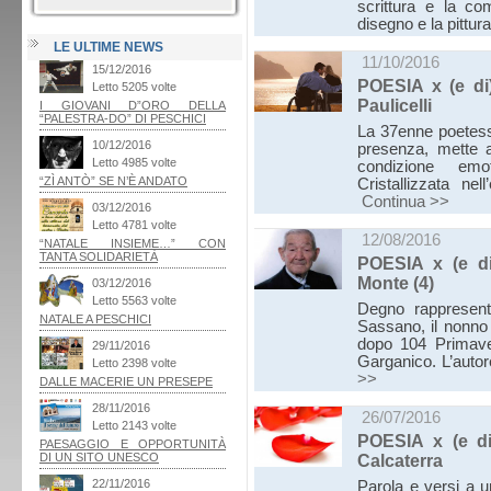
scrittura e la com
disegno e la pittur
LE ULTIME NEWS
11/10/2016
POESIA x (e di
Paulicelli
La 37enne poetess
presenza, mette 
condizione emoti
Cristallizzata n
Continua >>
12/08/2016
POESIA x (e d
Monte (4)
Degno rappresenta
Sassano, il nonno
dopo 104 Primave
Garganico. L’autor
>>
26/07/2016
POESIA x (e d
Calcaterra
Parola e versi a u