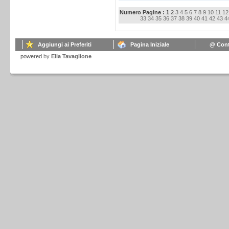
Numero Pagine : 1
2
3
4
5
6
7
8
9
10
11
12
33
34
35
36
37
38
39
40
41
42
43
4
Aggiungi ai Preferiti
Pagina Iniziale
@ Cont
powered
by
Elia Tavaglione