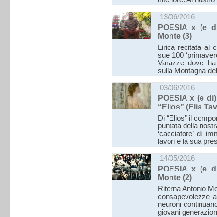
interiore. Al nostr
13/06/2016
POESIA x (e d
Monte (3)
Lirica recitata al
sue 100 ‘primavere
Varazze dove ha 
sulla Montagna de
03/06/2016
POESIA x (e di
“Elios” (Elia Ta
Di “Elios” il comp
puntata della nostr
‘cacciatore’ di im
lavori e la sua pre
14/05/2016
POESIA x (e d
Monte (2)
Ritorna Antonio Mo
consapevolezze acc
neuroni continuano
giovani generazio