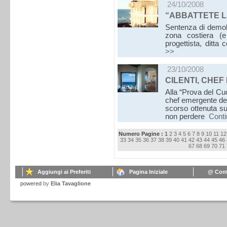
24/10/2008
“ABBATTETE 
Sentenza di demoli
zona costiera (e
progettista, ditta
>>
23/10/2008
CILENTI, CHEF
Alla “Prova del Cu
chef emergente del
scorso ottenuta s
non perdere
Cont
Numero Pagine :
1
2
3
4
5
6
7
8
9
10
11
12
33
34
35
36
37
38
39
40
41
42
43
44
45
46
67
68
69
70
71
Aggiungi ai Preferiti
Pagina Iniziale
@ Cont
powered
by
Elia Tavaglione