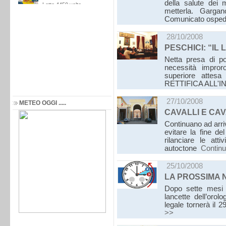
della salute dei 
metterla. Gargan
Comunicato osped
28/10/2008
PESCHICI: “IL
Netta presa di po
necessità improro
superiore attes
RETTIFICA ALL'
27/10/2008
METEO OGGI .....
CAVALLI E CA
Continuano ad arr
evitare la fine d
rilanciare le atti
autoctone
Contin
25/10/2008
LA PROSSIMA N
Dopo sette mesi t
lancette dell’orol
legale tornerà il 
>>