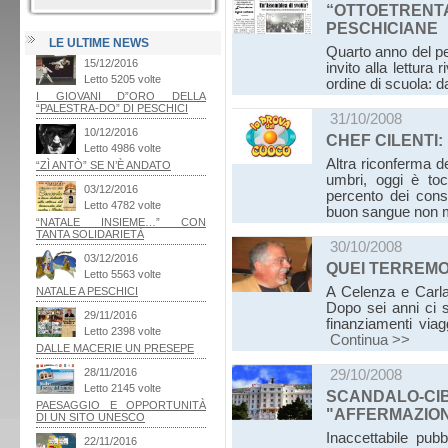
“OTTOETRE
PESCHICIANE
LE ULTIME NEWS
Quarto anno del pe
invito alla lettura 
ordine di scuola: 
31/10/2008
CHEF CILENTI:
Altra riconferma d
umbri, oggi è toc
percento dei con
buon sangue non
30/10/2008
QUEI TERREMO
A Celenza e Carla
Dopo sei anni ci s
finanziamenti viag
Continua >>
29/10/2008
SCANDALO-CI
"AFFERMAZION
Inaccettabile pub