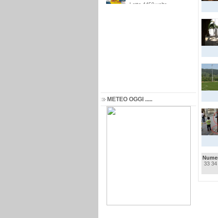
METEO OGGI .....
Numer
33
34