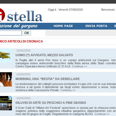
Oggi è :
Venerdì 07/08/2026
Benvenuto
NCO ARTICOLI DI CRONACA
16/06/2009
UOMO (?) AVVISATO, MEZZO SALVATO
In Puglia altri 4 aerei Fire boss e un campo antincendi sul Gargano. Inizi
campagna estiva antincendio boschivo della flotta aerea dello Stato coordina
Centro Operativo Aereo Unificato (C.O.A.U)
Continua >>
14/06/2009
MOBBING, UNA “BESTIA” DA DEBELLARE
Le testimonianze dei colleghi possono inchiodare il capo che con le sue intem
stressa a tal punto il dipendente da fargli venire depressione e ansia. Impo
sentenza della Cassazione Penale
Continua >>
10/06/2009
DILUVIO DI ARTE SU PESCHICI A FINE GIUGNO
Il Gran Galà di “Milano Art Festival” quest’anno si sposta per la chiusura estiv
stagione artistica nella suggestiva cittadina garganica. Appuntamento con art
non) dal 29 giugno al 3 luglio. Regolamento in categoria BLOG
Continua >>