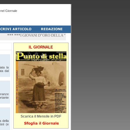
nel Giornale
*** ***
I GIOVANI D”ORO DELLA “PALESTRA-DO” DI PESCHICI
*** ***
“ZÌ
IL GIORNALE
ata la
ta dal
peranze
rtante
Scarica il Mensile in PDF
a della
isti (e