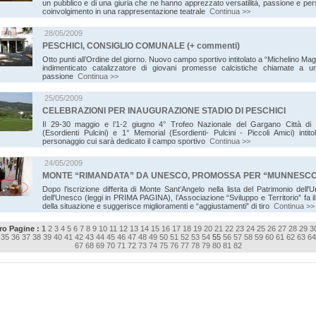
un pubblico e di una giuria che ne hanno apprezzato versatilità, passione e pe
coinvolgimento in una rappresentazione teatrale
Continua >>
28/05/2009
PESCHICI, CONSIGLIO COMUNALE (+ commenti)
Otto punti all’Ordine del giorno. Nuovo campo sportivo intitolato a “Michelino Ma
indimenticato catalizzatore di giovani promesse calcistiche chiamate a un
passione
Continua >>
25/05/2009
CELEBRAZIONI PER INAUGURAZIONE STADIO DI PESCHICI
Il 29-30 maggio e l’1-2 giugno 4° Trofeo Nazionale del Gargano Città di 
(Esordienti Pulcini) e 1° Memorial (Esordienti- Pulcini - Piccoli Amici) intito
personaggio cui sarà dedicato il campo sportivo
Continua >>
24/05/2009
MONTE “RIMANDATA” DA UNESCO, PROMOSSA PER “MUNNESC
Dopo l'iscrizione differita di Monte Sant’Angelo nella lista del Patrimonio dell'
dell'Unesco (leggi in PRIMA PAGINA), l’Associazione “Sviluppo e Territorio” fa i
della situazione e suggerisce miglioramenti e “aggiustamenti” di tiro
Continua >>
o Pagine :
1
2
3
4
5
6
7
8
9
10
11
12
13
14
15
16
17
18
19
20
21
22
23
24
25
26
27
28
29
3
35
36
37
38
39
40
41
42
43
44
45
46
47
48
49
50
51
52
53
54
55
56
57
58
59
60
61
62
63
64
67
68
69
70
71
72
73
74
75
76
77
78
79
80
81
82