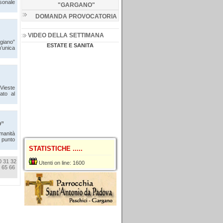
rsonale
"GARGANO
"
DOMANDA PROVOCATORIA
VIDEO DELLA SETTIMANA
ggiano”
ESTATE E SANITA
’unica
Vieste
lato al
O”
Umanità
l punto
STATISTICHE .....
0
31
32
Utenti on line: 1600
65
66