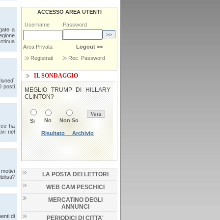
ACCESSO AREA UTENTI
Username
Password
igate a
egione
ntinua
Area Privata
Logout >>
Registrati
Rec. Password
IL SONDAGGIO
lunedì
 posti
rco ha
ivi nel
 motivi
LA POSTA DEI LETTORI
listi?
WEB CAM PESCHICI
MERCATINO DEGLI
ANNUNCI
enti di
PERIODICI DI CITTA'