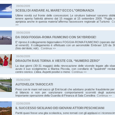
09/06/2009
SCEGLI DI ANDARE AL MARE? ECCO L”ORDINANZA
Ultime novità sul fronte delle concessioni. Le strutture balneari saranno obbl
tenere aperta l'attività almeno dal 15 maggio al 15 settembre 2009. “Puglia r
apripista anche in questa materia”afferma l’assessore regionale al Turismo
Co
>>
08/06/2009
DA OGGI FOGGIA-ROMA FIUMICINO CON SKYBRIDGE!
E' ripreso il collegamento bigiornaliero FOGGIA-ROMA FIUMICINO (operato dal 
al venerdì). Il collegamento è effettuato con un aeromobile Embraer 120 da 30
(foto del titolo; ndr).
Continua >>
06/06/2009
DRAGUTH RAIS TORNA A VIESTE COL “NUMERO ZERO”
La due giorni (30-31 maggio) della rievocazione delle vicende legate allo sba
avuto il suo svolgimento a Marina Piccola, con corollario di "quadretti" recitat
centro storico. L’idea. Aspetti positivi o meno
Continua >>
05/06/2009
AUTOVELOX TAROCCATI
Presi con le mani nel sacco gli Enti locali che adottano pratiche fraudolente per
di bilancio e non per sanzionare comportamenti scorretti degli automobi
Importante operazione della Guardia di Finanza di Sala Consilina
Continua >>
02/06/2009
IL SUCCESSO SICILIANO DEI GIOVANI ATTORI PESCHICIANI
Partiti quasi fosse una gita scolastica, sono tornati con gli applausi e i riconoscim