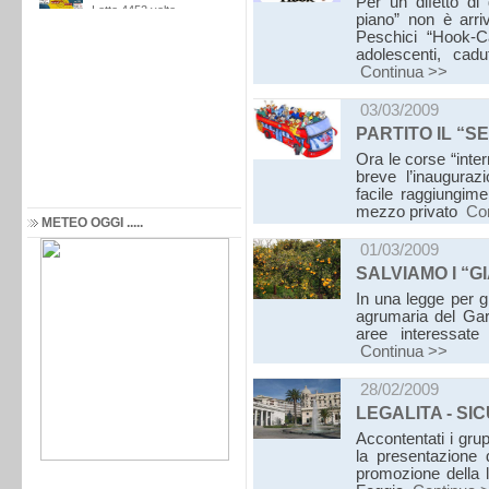
Per un difetto di 
piano” non è arri
Peschici “Hook-Ca
adolescenti, cadu
Continua >>
03/03/2009
PARTITO IL “S
Ora le corse “inter
breve l’inauguraz
facile raggiungime
mezzo privato
Co
METEO OGGI .....
01/03/2009
SALVIAMO I “G
In una legge per g
agrumaria del Garga
aree interessate
Continua >>
28/02/2009
LEGALITA - SI
Accontentati i gru
la presentazione d
promozione della le