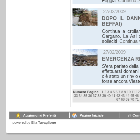
Foggia
Continua 
27/02/2009
DOPO IL DAN
BEFFA!)
Continua a crolla
Gargano. La Asl d
solleciti
Continua 
27/02/2009
EMERGENZA RI
S’era parlato della
effettuarsi domani 
c’è stato un rinvio
forse ancora Vies
Numero Pagine :
1
2
3
4
5
6
7
8
9
10
11
12
33
34
35
36
37
38
39
40
41
42
43
44
45
46
67
68
69
70
71
Aggiungi ai Preferiti
Pagina Iniziale
@ Cont
powered
by
Elia Tavaglione