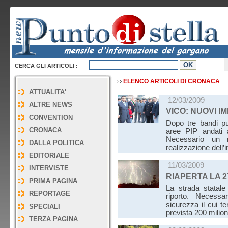
CERCA GLI ARTICOLI :
ELENCO ARTICOLI DI CRONACA
ATTUALITA'
12/03/2009
ALTRE NEWS
VICO: NUOVI I
CONVENTION
Dopo tre bandi pu
CRONACA
aree PIP andati 
Necessario un 
DALLA POLITICA
realizzazione dell’
EDITORIALE
11/03/2009
INTERVISTE
RIAPERTA LA 
PRIMA PAGINA
La strada statal
REPORTAGE
riporto. Necess
sicurezza il cui t
SPECIALI
prevista 200 milio
TERZA PAGINA