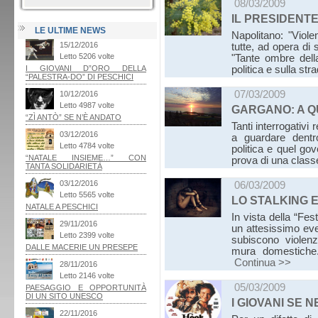
08/03/2009
IL PRESIDENT
LE ULTIME NEWS
Napolitano: "Viol
tutte, ad opera di s
"Tante ombre dell
politica e sulla str
07/03/2009
GARGANO: A Q
Tanti interrogativ
a guardare dentr
politica e quel gov
prova di una class
06/03/2009
LO STALKING 
In vista della “Fe
un attesissimo even
subiscono violenz
mura domestiche.
Continua >>
05/03/2009
I GIOVANI SE 