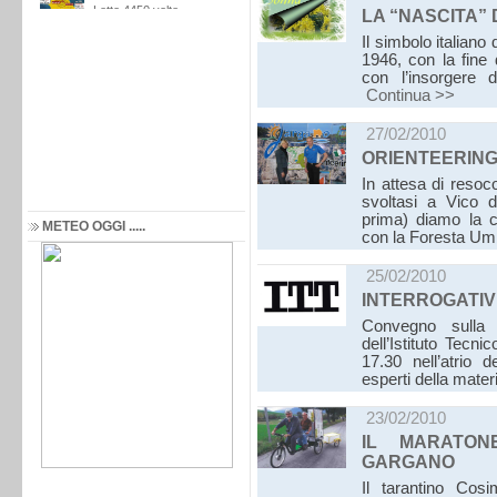
LA “NASCITA”
Il simbolo italiano
1946, con la fine
con l’insorgere 
Continua >>
27/02/2010
ORIENTEERING
In attesa di reso
svoltasi a Vico 
prima) diamo la c
METEO OGGI .....
con la Foresta U
25/02/2010
INTERROGATIVI
Convegno sulla v
dell’Istituto Tecn
17.30 nell’atrio 
esperti della mate
23/02/2010
IL MARATO
GARGANO
Il tarantino Cos