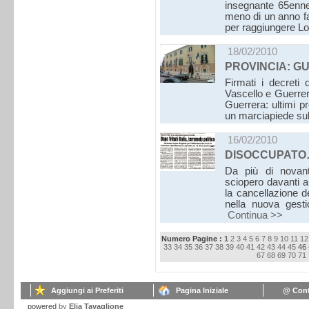
insegnante 65enne
meno di un anno f
per raggiungere L
18/02/2010
PROVINCIA: G
Firmati i decreti
Vascello e Guerrer
Guerrera: ultimi p
un marciapiede su
16/02/2010
DISOCCUPATO… 
Da più di novant
sciopero davanti 
la cancellazione d
nella nuova gesti
Continua >>
Numero Pagine :
1
2
3
4
5
6
7
8
9
10
11
12
33
34
35
36
37
38
39
40
41
42
43
44
45
46
67
68
69
70
71
Aggiungi ai Preferiti
Pagina Iniziale
@ Cont
powered
by
Elia Tavaglione