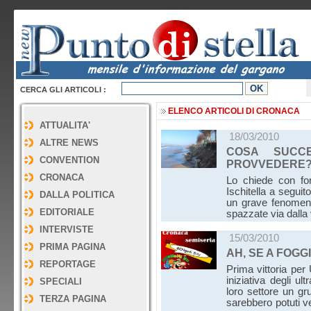
CERCA GLI ARTICOLI :
ELENCO ARTICOLI DI CRONACA
ATTUALITA'
18/03/2010
ALTRE NEWS
COSA SUCC
CONVENTION
PROVVEDERE
CRONACA
Lo chiede con fo
Ischitella a segui
DALLA POLITICA
un grave fenomeno 
EDITORIALE
spazzate via dalla
INTERVISTE
15/03/2010
PRIMA PAGINA
AH, SE A FOG
REPORTAGE
Prima vittoria per 
iniziativa degli u
SPECIALI
loro settore un gr
TERZA PAGINA
sarebbero potuti v