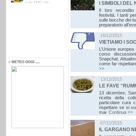
I SIMBOLI DEL
Il loro recondito
festività. I tanti 
sulle bocche dei b
preparatorio all’ev
16/12/2015
VIETIAMO I SO
L’Unione europea v
corso discussion
Snapchat. Attualme
METEO OGGI .....
come far rispettar
>>
13/12/2015
LE FAVE “RU
13 dicembre, Sant
ricetta della co
particolare cura 
rispettare se si v
mai
Continua >>
07/12/2015
IL GARGANO N