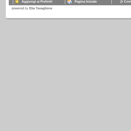
Aggiungi ai Preferiti
Pagina Iniziale
@ Cont
powered
by
Elia Tavaglione