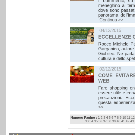
Il commento, su ri
meneghino al term
dove sono passati 
panorama dell’imm
Continua >>
04/12/2015
ECCELLENZE G
Rocco Michele Pan
Garganico, autore 
Giubileo. Ne parla
cultura e dello spet
02/12/2015
COME EVITAR
WEB
Fare shopping on-l
essere utile e conv
precauzioni. Ecc
questa esperienz
>>
Numero Pagine :
1
2
3
4
5
6
7
8
9
10
11
12
33
34
35
36
37
38
39
40
41
42
43