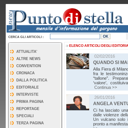
CERCA GLI ARTICOLI :
ELENCO ARTICOLI DEGLI EDITORIA
ATTUALITA'
02/02/2016
ALTRE NEWS
QUANDO SI MA
CONVENTION
Alla Fiera di Milan
CRONACA
fra le testimonin
“tallone”. Prepa
DALLA POLITICA
‘valore’, costitu
EDITORIALE
Continua >>
INTERVISTE
26/01/2016
PRIMA PAGINA
ANGELA VENTU
REPORTAGE
Ci ha lasciato un
dalle violenze del
SPECIALI
Un vulcano solo 
TERZA PAGINA
pronto a manifest