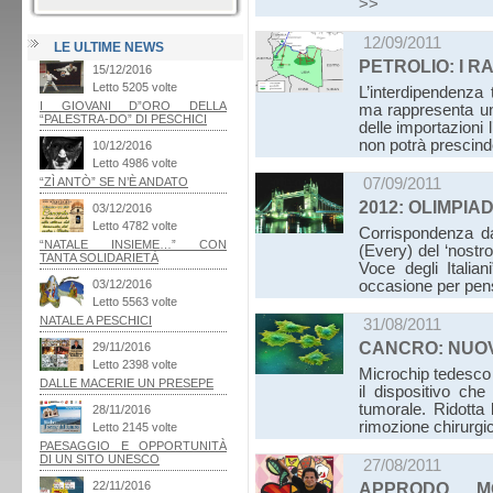
>>
12/09/2011
LE ULTIME NEWS
PETROLIO: I RA
L’interdipendenza
ma rappresenta un v
delle importazioni 
non potrà prescind
07/09/2011
2012: OLIMPIA
Corrispondenza da
(Every) del ‘nostr
Voce degli Italia
occasione per pens
31/08/2011
CANCRO: NUO
Microchip tedesco 
il dispositivo che
tumorale. Ridotta 
rimozione chirurgica
27/08/2011
APPRODO M