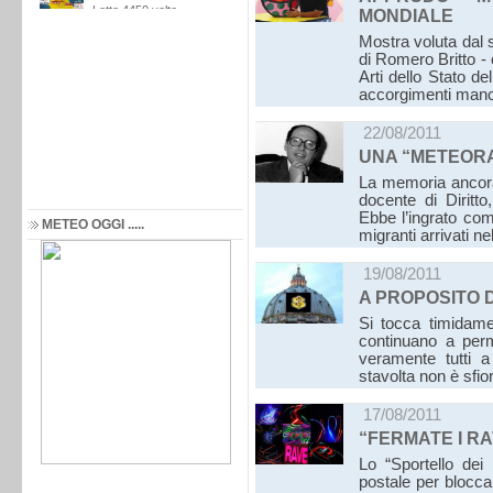
MONDIALE
Mostra voluta dal 
di Romero Britto - 
Arti dello Stato del
accorgimenti man
22/08/2011
UNA “METEORA
La memoria ancora 
docente di Diritt
Ebbe l’ingrato com
METEO OGGI .....
migranti arrivati n
19/08/2011
A PROPOSITO
Si tocca timidamen
continuano a perm
veramente tutti a
stavolta non è sfio
17/08/2011
“FERMATE I R
Lo “Sportello dei 
postale per blocca