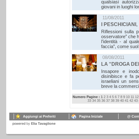
qualsiasi autoriz
giovani in luoghi lo
11/08/2011
I PESCHICIANI
Riflessioni sulla 
osservatore” che h
l’identità - al qu
faccia”, come suol
08/08/2011
LA “DROGA DE
Insapore e inodo
disinibisce e fa p
israeliani un sens
breve la commercia
Numero Pagine :
1
2
3
4
5
6
7
8
9
10
11
12
33
34
35
36
37
38
39
40
41
42
43
Aggiungi ai Preferiti
Pagina Iniziale
@ Cont
powered
by
Elia Tavaglione