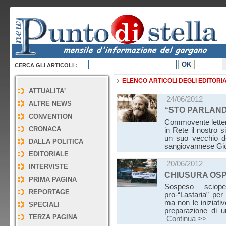
CERCA GLI ARTICOLI :
ELENCO ARTICOLI DEGLI EDITORIA
ATTUALITA'
24/06/2012
ALTRE NEWS
“STO PARLAN
CONVENTION
Commovente letter
CRONACA
in Rete il nostro 
un suo vecchio do
DALLA POLITICA
sangiovannese Gi
EDITORIALE
20/06/2012
INTERVISTE
CHIUSURA OSP
PRIMA PAGINA
Sospeso sciop
REPORTAGE
pro-“Lastaria” per 
ma non le iniziati
SPECIALI
preparazione di 
TERZA PAGINA
Continua >>