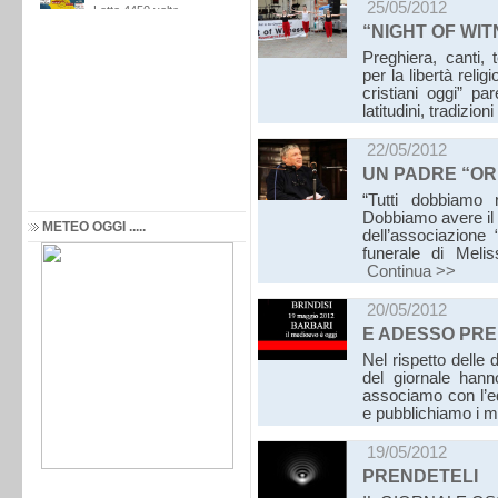
25/05/2012
“NIGHT OF WI
Preghiera, canti, 
per la libertà rel
cristiani oggi” pa
latitudini, tradizi
22/05/2012
UN PADRE “ORF
“Tutti dobbiamo r
Dobbiamo avere il c
METEO OGGI .....
dell’associazione 
funerale di Meli
Continua >>
20/05/2012
E ADESSO PREN
Nel rispetto delle 
del giornale hanno
associamo con l’edi
e pubblichiamo i m
19/05/2012
PRENDETELI