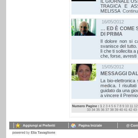
IL GIORNALE OS
TRAGICA E AS
MELISSA
Contin
16/05/2012
… ED È COME S
DI PRIMA
Il dolore non si c
svanisce del tutt
lì che ti sollecita
che, forse, avresti
15/05/2012
MESSAGGI DA
La bio-elettronica
medica. I risultat
guidato da una gio
a vincere il Premi
Numero Pagine :
1
2
3
4
5
6
7
8
9
10
11
12
33
34
35
36
37
38
39
40
41
42
43
Aggiungi ai Preferiti
Pagina Iniziale
@ Cont
powered
by
Elia Tavaglione