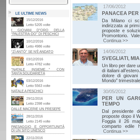
17/06/2012
PANACEA PER T
LE ULTIME NEWS
Da Milano ci scr
indirizzata ai prim
proposte e soluzio
Promontorio. Val
Continua >>
14/06/2012
SVEGLIATI, MIA
Un libro per dare 
di italiani all’ester
dolore di giovani 
Mondo” trimestral
30/05/2012
PER UN GARG
TEMPO
Dal presidente 
proposte dopo il W
Foggia il 26 magg
comparto edile ha
Continua >>