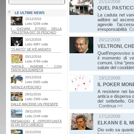
21/12/2008
QUEL PASTICCI
LE ULTIME NEWS
La caduta nel van
adibire ad ascens
agevole l’access
irresponsabilità
Co
20/12/2008
VELTRONI, CHE
Quell’improvviso si
il momento di veri
comuni. Una “presa
salute del cosidde
19/12/2008
IL POKER MON
A resistere nei ba
antica e dispersa o
del settebello. G
Continua >>
17/12/2008
ELKANN E IL M
Dio solo sa quant