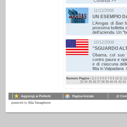
Continua >>
11/12/2008
UN ESEMPIO DA
L’Amgas di Bari fa
prossima bolletta si
dell’azienda. Un “
10/12/2008
“SGUARDO ALT
Obama, col suo “a
contro paura e ri
e di ciascuna de
fitta in Valpadana
Numero Pagine :
1
2
3
4
5
6
7
8
9
10
11
12
33
34
35
36
37
38
39
40
41
42
43
Aggiungi ai Preferiti
Pagina Iniziale
@ Cont
powered
by
Elia Tavaglione