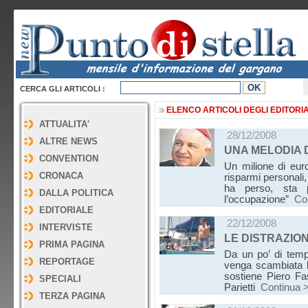
CERCA GLI ARTICOLI :
ELENCO ARTICOLI DEGLI EDITORIA
ATTUALITA'
28/12/2008
ALTRE NEWS
UNA MELODIA 
CONVENTION
Un milione di euro 
CRONACA
risparmi personali,
ha perso, sta 
DALLA POLITICA
l’occupazione”
Co
EDITORIALE
22/12/2008
INTERVISTE
LE DISTRAZION
PRIMA PAGINA
Da un po’ di temp
REPORTAGE
venga scambiata l
sostiene Piero Fas
SPECIALI
Parietti
Continua 
TERZA PAGINA