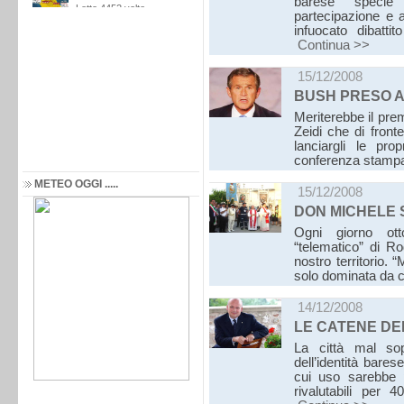
barese specie
partecipazione e a
infuocato dibattit
Continua >>
15/12/2008
BUSH PRESO A
Meriterebbe il prem
Zeidi che di front
lanciargli le pro
conferenza stam
METEO OGGI .....
15/12/2008
DON MICHELE 
Ogni giorno ott
“telematico” di Ro
nostro territorio.
solo dominata da c
14/12/2008
LE CATENE D
La città mal sop
dell’identità barese
cui uso sarebbe 
rivalutabili per 