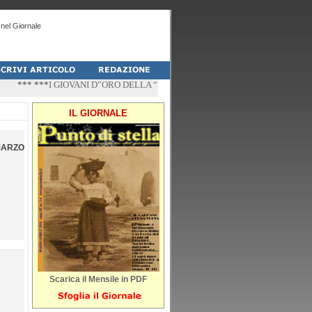
nel Giornale
*** ***
I GIOVANI D”ORO DELLA “PALESTRA-DO” DI PESCHICI
*** ***
“ZÌ
IL GIORNALE
MARZO
Scarica il Mensile in PDF