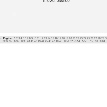
TRIO ACROBATICO
o Pagine :
1
2
3
4
5
6
7
8
9
10
11
12
13
14
15
16
17
18
19
20
21
22
23
24
25
26
27
28
29
3
33
34
35
36
37
38
39
40
41
42
43
44
45
46
47
48
49
50
51
52
53
54
55
56
57
58
59
60
61