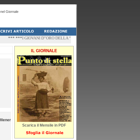
nel Giornale
*** ***
I GIOVANI D”ORO DELLA “PALESTRA-DO” DI PESCHICI
*** ***
“ZÌ
IL GIORNALE
iener
Scarica il Mensile in PDF