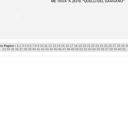
ME TRUÀ ‘A ZEITË “QUELLI DEL GARGANO”
o Pagine :
1
2
3
4
5
6
7
8
9
10
11
12
13
14
15
16
17
18
19
20
21
22
23
24
25
26
27
28
29
3
33
34
35
36
37
38
39
40
41
42
43
44
45
46
47
48
49
50
51
52
53
54
55
56
57
58
59
60
61