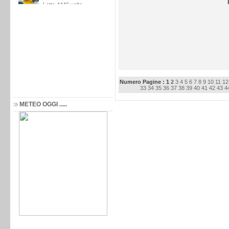
Numero Pagine : 1
2
3
4
5
6
7
8
9
10
11
12
33
34
35
36
37
38
39
40
41
42
43
4
METEO OGGI .....