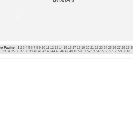
MY PRAYER
o Pagine :
1
2
3
4
5
6
7
8
9
10
11
12
13
14
15
16
17
18
19
20
21
22
23
24
25
26
27
28
29
3
33
34
35
36
37
38
39
40
41
42
43
44
45
46
47
48
49
50
51
52
53
54
55
56
57
58
59
60
61