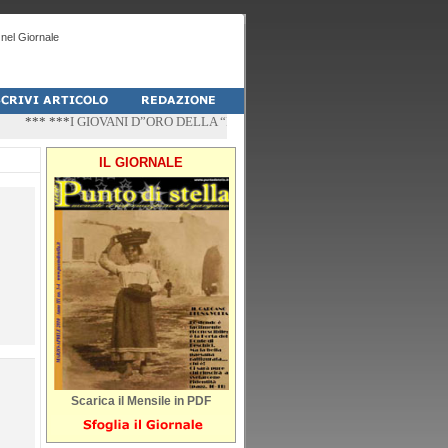
nel Giornale
*** ***
I GIOVANI D”ORO DELLA “PALESTRA-DO” DI PESCHICI
*** ***
“ZÌ
IL GIORNALE
Scarica il Mensile in PDF