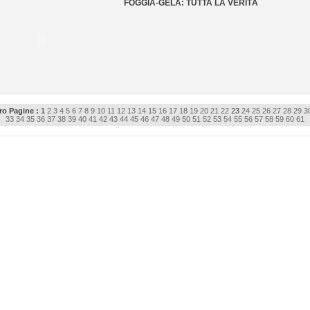
FOGGIA-GELA: TUTTA LA VERITÀ
o Pagine :
1
2
3
4
5
6
7
8
9
10
11
12
13
14
15
16
17
18
19
20
21
22
23
24
25
26
27
28
29
3
33
34
35
36
37
38
39
40
41
42
43
44
45
46
47
48
49
50
51
52
53
54
55
56
57
58
59
60
61