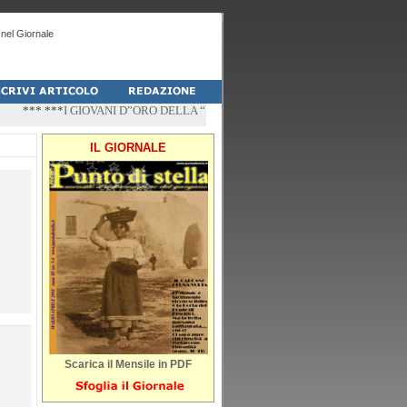
nel Giornale
*** ***
I GIOVANI D”ORO DELLA “PALESTRA-DO” DI PESCHICI
*** ***
“ZÌ
IL GIORNALE
Scarica il Mensile in PDF