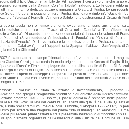
eguito dall’Ufficio Unico nell’ambito del Pit Tavoliere 1 con un volume che si apre
scrigno sui tesori della Daunia. Con “In Tabula”, salgono a 15 le opere editorial
i ultimi anni hanno dedicato spazio e immagini a Orsara di Puglia. Le più recenti
lce Guida, Percorsi Enogastonomici di Puglia, Basilicata e dintorni”, “Gusto di Pugl
cettario di “Scienza & Fornelli – Alimenti e Salute nella gastronomia di Orsara di Pugl
a buona tavola non è l’unico elemento evidenziato, ci sono anche arte, cult
nde storiche da narrare: da “Tracce di Orsa nella Daunia” a “Don Alberto, m
otto a Orsara”. Di grande importanza documentale è il secondo volume di Fran
o Maulucci (Sovrintendenza Archeologica di Foggia) su “Orsara di Puglia, 
bbazia dell’Angelo”. Di rilievo storico è la pubblicazione della Proloco che, con il
le orme dei Calatrava”, narra i “rapporti fra la Spagna e l’abbazia Sant’Angelo di O
glia nel XII e XIII secolo”.
2007 è stato dato alle stampe “Itinerari d’autore”, volume al cui interno il magistr
ttore Gianrico Carofiglio racconta in modo originale e inedito Orsara di Puglia. Il l
l “paese dell’orso” e l’Irpinia è spiegato da un altro libro, quello di Bruno Di Biccar
albergo a Orsara di Puglia”. Si colloca sullo sfondo epico e drammatico della G
ra, invece, l’opera di Giuseppe Ciampa su “La presa di Torre Guevara”. E poi, ancor
o di Arturo Cericola con “Il vento va, poi ritorna”, storia della comunità valdese di 
 origini al 1960.
ressante il volume dal titolo “Nutrizione e invecchiamento, il progetto Se
icazione che spiega il programma scientifico e gli obiettivi della ricerca effettuata
lazione orsarese. Dal 2007, inoltre, il paese dell’orso è presente nelle pagine 
a alle Città Slow”, la rete dei centri italiani attenti alla qualità della vita. Questa e
ce, è stato presentato il volume di Nicola Tramonte, “Fotografie 1972-2007”, un per
grafico per scrivere una biografia del paese fatta di immagini ed emozioni. La ma
 delle più recenti pubblicazioni è stata presentata nell’ambito di “Incontro con l’au
o di appuntamenti organizzati dall’Assessorato alla Cultura del Comune di Orsa
ia.