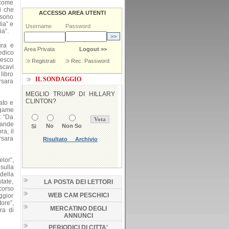
 come
i che
ACCESSO AREA UTENTI
 sono
ia” e
Username
Password
ia”.
ura e
Area Privata
Logout >>
edico
cesco
Registrati
Rec. Password
scavi
 libro
IL SONDAGGIO
rsara
ato e
egame
i: “Da
rande
a, il
Orsara
lor”,
 sulla
della
state,
LA POSTA DEI LETTORI
corso
WEB CAM PESCHICI
ggior
tore”,
MERCATINO DEGLI
ra di
ANNUNCI
PERIODICI DI CITTA'