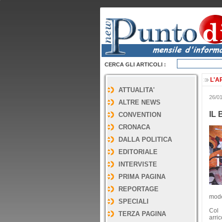
CERCA GLI ARTICOLI :
L'A
ATTUALITA'
26/0
ALTRE NEWS
IL
CONVENTION
CRONACA
DALLA POLITICA
EDITORIALE
INTERVISTE
PRIMA PAGINA
REPORTAGE
moder
SPECIALI
Col 
TERZA PAGINA
arri