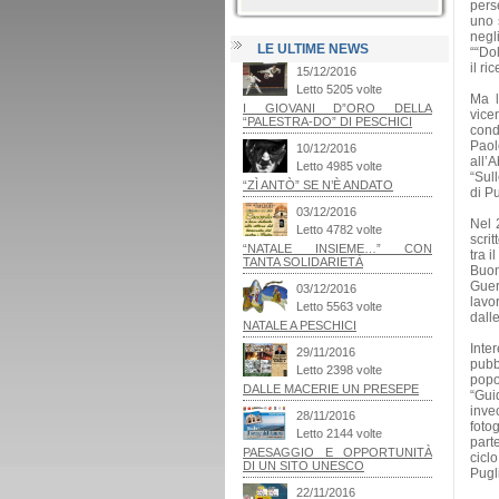
pers
uno 
negl
LE ULTIME NEWS
““Do
il ri
Ma l
vice
cond
Paol
all’A
“Sul
di Pu
Nel 
scri
tra i
Buon
Guer
lavor
dalle
Inte
pubbl
popo
“Guid
inve
foto
parte
cicl
Pugl