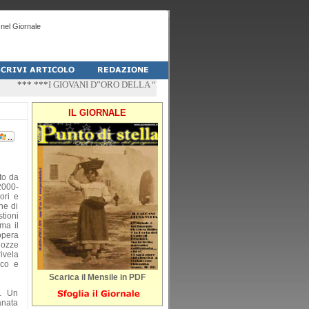
nel Giornale
*** ***
I GIOVANI D”ORO DELLA “PALESTRA-DO” DI PESCHICI
*** ***
“ZÌ
IL GIORNALE
to da
2000-
ori e
ne di
tioni
ma il
opera
lozze
rivela
ico e
Scarica il Mensile in PDF
a. Un
anata