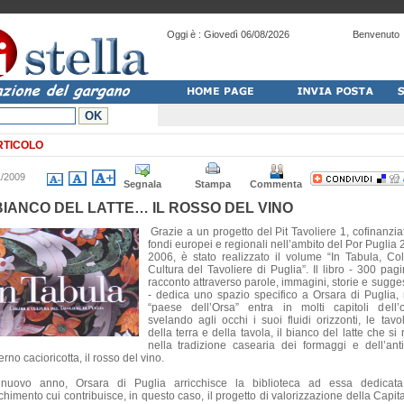
Oggi è :
Giovedì 06/08/2026
Benvenuto
RTICOLO
1/2009
Segnala
Stampa
Commenta
 BIANCO DEL LATTE… IL ROSSO DEL VINO
Grazie a un progetto del Pit Tavoliere 1, cofinanzia
fondi europei e regionali nell’ambito del Por Puglia 
2006, è stato realizzato il volume “In Tabula, Col
Cultura del Tavoliere di Puglia”. Il libro - 300 pagi
racconto attraverso parole, immagini, storie e sugges
- dedica uno spazio specifico a Orsara di Puglia, 
“paese dell’Orsa” entra in molti capitoli dell’
svelando agli occhi i suoi fluidi orizzonti, le tavo
della terra e della tavola, il bianco del latte che si 
nella tradizione casearia dei formaggi e dell’ant
no cacioricotta, il rosso del vino.
nuovo anno, Orsara di Puglia arricchisce la biblioteca ad essa dedicat
cchimento cui contribuisce, in questo caso, il progetto di valorizzazione della Capit