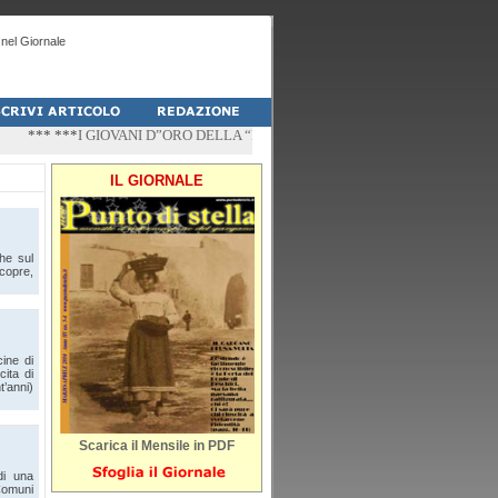
nel Giornale
*** ***
I GIOVANI D”ORO DELLA “PALESTRA-DO” DI PESCHICI
*** ***
“ZÌ
IL GIORNALE
he sul
copre,
ine di
ita di
’anni)
Scarica il Mensile in PDF
di una
 Comuni