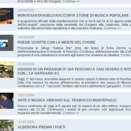
di Ischitella e Vico del Gargano
Continua >>
06/08/2009
MONTESANTANGELO RACCONTA STORIE DI MUSICA POPOLARE
Il programma ufficiale della manifestazione che si terrà dal 10 al 12 agosto nella
dell’Arcangelo” spaziando dalla tarantella del Gargano alla calabrese, dalla 
salentina alla tamurriata napoletana e alla popolare molisana
Continua >>
04/08/2009
POESIE SCRITTE CON LA MENTE DEL CUORE
Presentata la silloge “Sabbia fine” (foto del titolo) di Erika Derme 
dell’Amministrazione Comunale di Peschici. Condivisa, dall’Assessorato alla Cult
proposta di una cittadinanza onoraria agli autori che esaltano la cittadina
Contin
01/08/2009
VIAGGIO DI UN PARANOICO! (DA PESCHICI A SAN SEVERO E RI
CON... LA GARGANICA!)
Oggi, 1° del mese, dovrebbe apparire in questo spazio il miniracconto di Scerb
Dato che l’autrice ha deciso all’improvviso di prendersi una pausa di riflessi
sostituiamo con il 2° “racconto” inviatoci dal nostro piemontese-garganico
Conti
29/07/2009
ARTE E MUSICA VIBRANO SUL TRABUCCO MONTEPUCCI
Nuova settimana da oggi al 5 agosto per la mostra di un altro pittore. Inaugu
stasera alle 21.30. Continuano i lunedì di jam session con apprezzati incon
musicisti anche extraterritoriali
Continua >>
27/07/2009
ALBERONA PREMIA I POETI