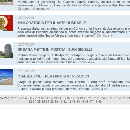
Hanno vinto il giornalista Rai Claudio Angelini (poesia inedita) e un ex d
universitario di Mesocco, Cantone dei Grigioni-Svizzera (poesia edita). Premiaz
23 agosto
Continua >>
23/07/2009
MINI-ORATORIO PER IL VATE DI ISRAELE
Preparata dalla nostra redattrice per un Concorso, la lirica si rivolge al santo pro
della città di Peschici chiedendo di poter svestire l’angoscia, abbandonare il
salire i gradini della Nuova Alleanza “per trarci in salvo!”
Continua >>
22/07/2009
ORSARA METTE IN MOSTRA I SUOI GIOIELLI
Nell’ambito del progetto “Città Aperte” dell’Apt di Foggia, il “paese dell’orsa” apre a
residenti e turisti, i suoi monumenti: dal complesso abaziale alla Grotta di San M
dalla cinta muraria agli interni delle Chiese
Continua >>
17/07/2009
“SABBIA FINE”, PER I PROFANI: PESCHICI
Silloge di poesie della romana Erika Derme. Il libro sarà presentato nella
Comunale della cittadina garganica domenica 2 agosto alle 21 dall’assessor
Cultura Di Miscia e dalla prof.ssa Lucrezia D’Errico
Continua >>
o Pagine :
1
2
3
4
5
6
7
8
9
10
11
12
13
14
15
16
17
18
19
20
21
22
23
24
25
26
27
28
29
3
33
34
35
36
37
38
39
40
41
42
43
44
45
46
47
48
49