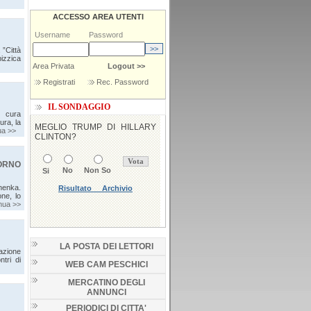
ACCESSO AREA UTENTI
Username
Password
 ”Città
pizzica
Area Privata
Logout >>
Registrati
Rec. Password
IL SONDAGGIO
a cura
ura, la
ua >>
TORNO
anenka.
one, lo
nua >>
LA POSTA DEI LETTORI
razione
tri di
WEB CAM PESCHICI
MERCATINO DEGLI
ANNUNCI
PERIODICI DI CITTA'