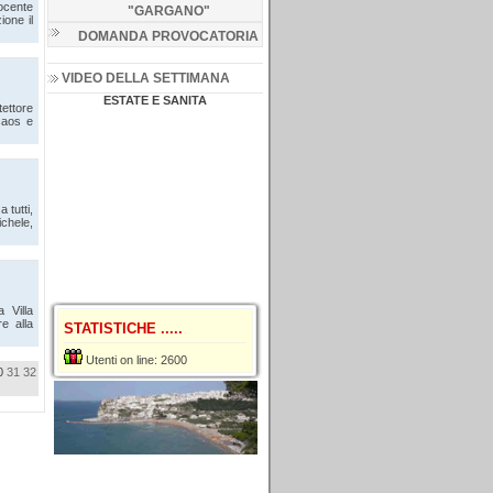
ocente
"GARGANO
"
ione il
DOMANDA PROVOCATORIA
VIDEO DELLA SETTIMANA
ESTATE E SANITA
tettore
 caos e
 tutti,
ichele,
 Villa
e alla
STATISTICHE .....
Utenti on line: 2600
0
31
32