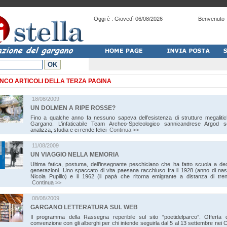
Oggi è :
Giovedì 06/08/2026
Benvenuto
NCO ARTICOLI D
ELLA TERZA PAGINA
18/08/2009
UN DOLMEN A RIPE ROSSE?
Fino a qualche anno fa nessuno sapeva dell’esistenza di strutture megalitic
Gargano. L’infaticabile Team Archeo-Speleologico sannicandrese Argod s
analizza, studia e ci rende felici
Continua >>
11/08/2009
UN VIAGGIO NELLA MEMORIA
Ultima fatica, postuma, dell’insegnante peschiciano che ha fatto scuola a dec
generazioni. Uno spaccato di vita paesana racchiuso fra il 1928 (anno di nasc
Nicola Pupillo) e il 1962 (il papà che ritorna emigrante a distanza di trent
Continua >>
08/08/2009
GARGANO LETTERATURA SUL WEB
Il programma della Rassegna reperibile sul sito “poetidelparco”. Offerta 
convenzione con gli alberghi per chi intende seguirla dal 5 al 13 settembre nei