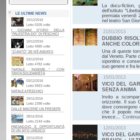
La docu-fiction, 
dell'istituto “Lib
LE ULTIME NEWS
premiata venerdì 2
nel teatro San Gio
21/01/2013
DUBBIO RISOL
ANCHE COLOR
Una di queste tor
dal Veneto. Parte d
sipontino e conser
suo genere e fra l
15/01/2013
VICO DEL GA
SENZA ANIMA
Invito a scompa
orizzonte. Il suo
dove convergono e 
che il popolo me
invece…
Continu
12/01/2013
VICO DEL GAR