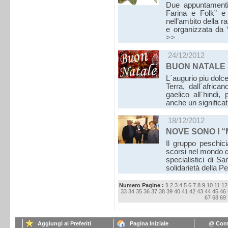
Due appuntamenti
Farina e Folk” e 
nell’ambito della 
e organizzata da 
>>
24/12/2012
BUON NATALE
L´augurio piu dolce 
Terra, dall´africa
gaelico all´hindi,
anche un signific
18/12/2012
NOVE SONO I “
Il gruppo peschici
scorsi nel mondo de
specialistici di S
solidarietà della 
Numero Pagine :
1
2
3
4
5
6
7
8
9
10
11
12
33
34
35
36
37
38
39
40
41
42
43
44
45
46
67
68
69
Aggiungi ai Preferiti
Pagina Iniziale
@ Cont