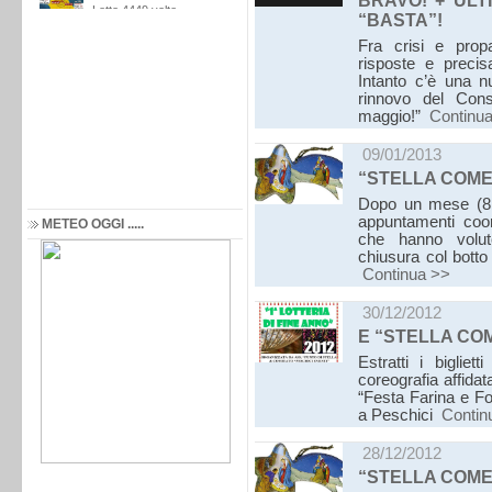
BRAVO! + ULT
“BASTA”!
Fra crisi e propa
risposte e precis
Intanto c’è una nu
rinnovo del Con
maggio!”
Continu
09/01/2013
“STELLA COMET
Dopo un mese (8 
appuntamenti coor
METEO OGGI .....
che hanno voluto
chiusura col botto
Continua >>
30/12/2012
E “STELLA CO
Estratti i bigliet
coreografia affid
“Festa Farina e Fo
a Peschici
Contin
28/12/2012
“STELLA COME