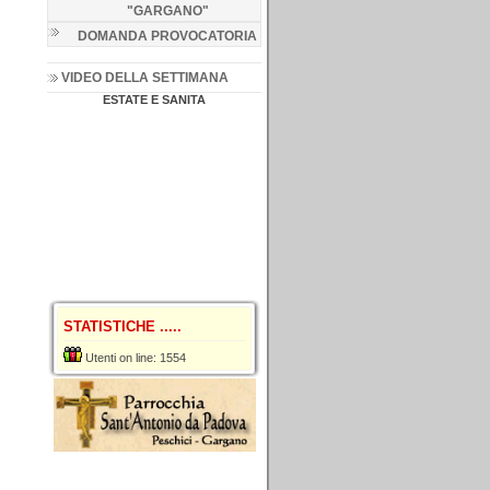
"GARGANO
"
DOMANDA PROVOCATORIA
VIDEO DELLA SETTIMANA
ESTATE E SANITA
STATISTICHE .....
Utenti on line: 1554