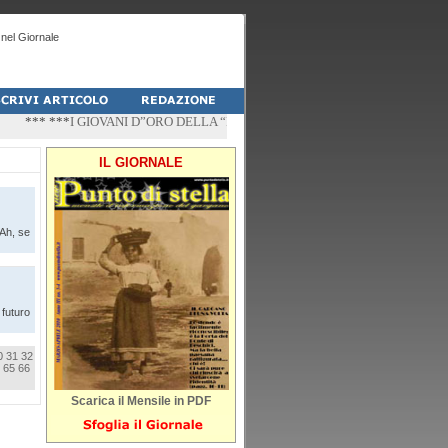
nel Giornale
*** ***
I GIOVANI D”ORO DELLA “PALESTRA-DO” DI PESCHICI
*** ***
“ZÌ
IL GIORNALE
Ah, se
 futuro
0
31
32
65
66
Scarica il Mensile in PDF