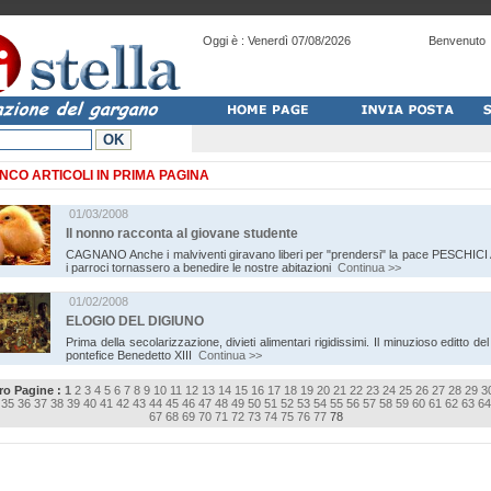
Oggi è :
Venerdì 07/08/2026
Benvenuto
NCO ARTICOLI IN PRIMA PAGINA
01/03/2008
Il nonno racconta al giovane studente
CAGNANO Anche i malviventi giravano liberi per "prendersi" la pace PESCHICI 
i parroci tornassero a benedire le nostre abitazioni
Continua >>
01/02/2008
ELOGIO DEL DIGIUNO
Prima della secolarizzazione, divieti alimentari rigidissimi. Il minuzioso editto del
pontefice Benedetto XIII
Continua >>
o Pagine :
1
2
3
4
5
6
7
8
9
10
11
12
13
14
15
16
17
18
19
20
21
22
23
24
25
26
27
28
29
3
35
36
37
38
39
40
41
42
43
44
45
46
47
48
49
50
51
52
53
54
55
56
57
58
59
60
61
62
63
64
67
68
69
70
71
72
73
74
75
76
77
78