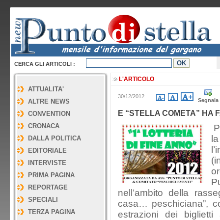
CERCA GLI ARTICOLI :
L'ARTICOLO
ATTUALITA'
30/12/2012
Segnala
ALTRE NEWS
E “STELLA COMETA” HA 
CONVENTION
CRONACA
Pe
la
DALLA POLITICA
l’
EDITORIALE
(i
INTERVISTE
or
PRIMA PAGINA
P
REPORTAGE
nell’ambito della rass
SPECIALI
casa… peschiciana”, co
TERZA PAGINA
estrazioni dei bigliet