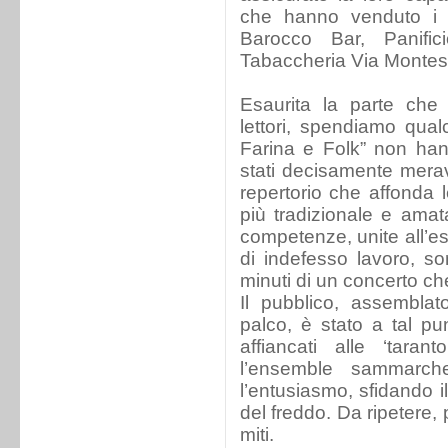
che hanno venduto i bi
Barocco Bar, Panifici
Tabaccheria Via Montesa
Esaurita la parte che 
lettori, spendiamo qual
Farina e Folk” non han
stati decisamente meravi
repertorio che affonda l
più tradizionale e ama
competenze, unite all’e
di indefesso lavoro, so
minuti di un concerto ch
Il pubblico, assemblat
palco, è stato a tal pu
affiancati alle ‘taran
l’ensemble sammarch
l’entusiasmo, sfidando i
del freddo. Da ripetere,
miti.