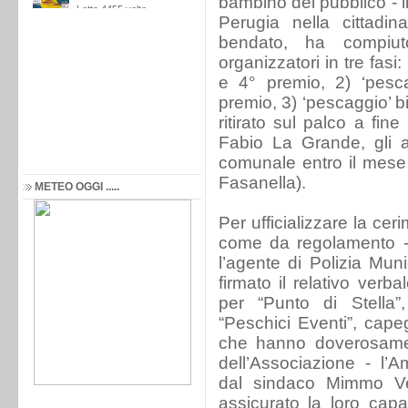
bambino del pubblico - 
Perugia nella cittadi
bendato, ha compiuto
organizzatori in tre fasi: 
e 4° premio, 2) ‘pescag
premio, 3) ‘pescaggio’ bi
ritirato sul palco a fin
Fabio La Grande, gli alt
comunale entro il mese
Fasanella).
METEO OGGI .....
Per ufficializzare la cer
come da regolamento -
l’agente di Polizia Mu
firmato il relativo verb
per “Punto di Stella”
“Peschici Eventi”, capeg
che hanno doverosame
dell’Associazione - l’
dal sindaco Mimmo Ve
assicurato la loro capac