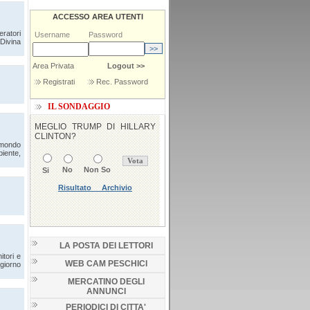
ACCESSO AREA UTENTI
ratori
Username
Password
 Divina
Area Privata
Logout >>
Registrati
Rec. Password
IL SONDAGGIO
 mondo
biente,
LA POSTA DEI LETTORI
itori e
WEB CAM PESCHICI
 giorno
MERCATINO DEGLI
ANNUNCI
PERIODICI DI CITTA'