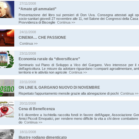
27/11/2008
“Amate gli ammalati”
Presentazione del libro sui pensieri di Don Uva. Consegna attestati agli ope
socio-sanitari giovedì 27 novembre alle 11, nel Salone dei Congressi della Casa
Provvidenza di Bisceglie
Continua >>
24/11/2008
CINEMA… CHE PASSIONE
Continua >>
23/11/2008
Economia rurale da “diversificare”
Seminario sul Piano di Sviluppo a Vico del Gargano. Vivo interesse per il
dell’agricoltura. Le misure da adottare riguardano i comparti agroalimentare, am
territorio e le attività non agricole
Continua >>
22/11/2008
ON LINE IL GARGANO NUOVO DI NOVEMBRE
Rispettato l’appuntamento mensile grazie alla abnegazione di pochi
Continua >>
20/11/2008
Cena di Beneficenza
Il 6 dicembre a Ischitella raccolta fondi in favore dell’Agape, Associazione Gen
Amici Piccoli Emopatici, per rendere meno difficile la vita a chi deve combattere
do
Continua >>
18/11/2008
Illustre rodiano dimenticato