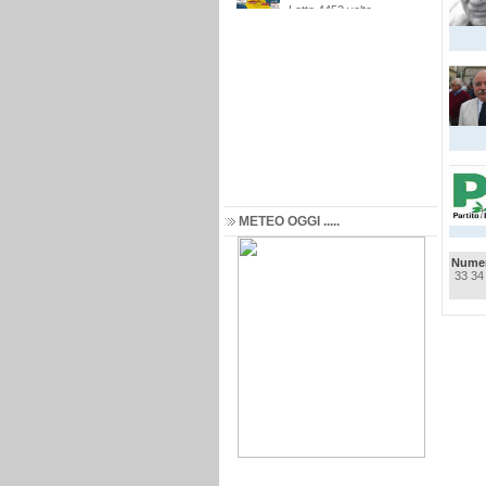
METEO OGGI .....
Numer
33
34