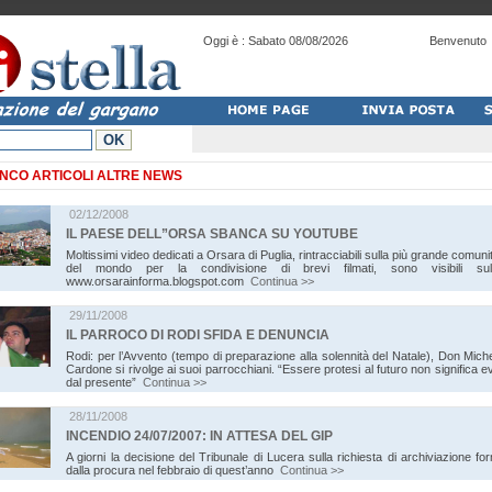
Oggi è :
Sabato 08/08/2026
Benvenuto
NCO ARTICOLI ALTRE NEWS
02/12/2008
IL PAESE DELL”ORSA SBANCA SU YOUTUBE
Moltissimi video dedicati a Orsara di Puglia, rintracciabili sulla più grande comun
del mondo per la condivisione di brevi filmati, sono visibili su
www.orsarainforma.blogspot.com
Continua >>
29/11/2008
IL PARROCO DI RODI SFIDA E DENUNCIA
Rodi: per l’Avvento (tempo di preparazione alla solennità del Natale), Don Mich
Cardone si rivolge ai suoi parrocchiani. “Essere protesi al futuro non significa 
dal presente”
Continua >>
28/11/2008
INCENDIO 24/07/2007: IN ATTESA DEL GIP
A giorni la decisione del Tribunale di Lucera sulla richiesta di archiviazione fo
dalla procura nel febbraio di quest’anno
Continua >>