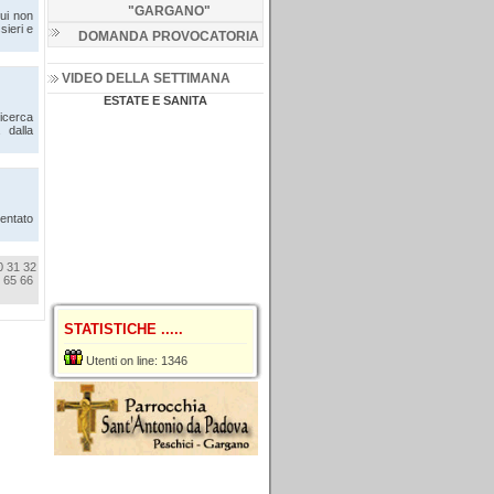
"GARGANO
"
cui non
sieri e
DOMANDA PROVOCATORIA
VIDEO DELLA SETTIMANA
ESTATE E SANITA
icerca
 dalla
sentato
0
31
32
65
66
STATISTICHE .....
Utenti on line: 1346