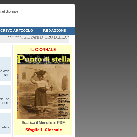
nel Giornale
*** ***
I GIOVANI D”ORO DELLA “PALESTRA-DO” DI PESCHICI
*** ***
“ZÌ
IL GIORNALE
ità web
l sito
ele Pio
evadere
Scarica il Mensile in PDF
rmulata