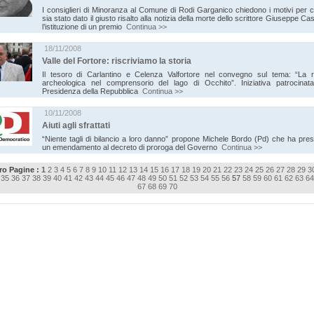
I consiglieri di Minoranza al Comune di Rodi Garganico chiedono i motivi per 
sia stato dato il giusto risalto alla notizia della morte dello scrittore Giuseppe Cas
l’istituzione di un premio
Continua >>
18/11/2008
Valle del Fortore: riscriviamo la storia
Il tesoro di Carlantino e Celenza Valfortore nel convegno sul tema: “La r
archeologica nel comprensorio del lago di Occhito”. Iniziativa patrocinata
Presidenza della Repubblica
Continua >>
10/11/2008
Aiuti agli sfrattati
“Niente tagli di bilancio a loro danno” propone Michele Bordo (Pd) che ha pre
un emendamento al decreto di proroga del Governo
Continua >>
o Pagine :
1
2
3
4
5
6
7
8
9
10
11
12
13
14
15
16
17
18
19
20
21
22
23
24
25
26
27
28
29
3
35
36
37
38
39
40
41
42
43
44
45
46
47
48
49
50
51
52
53
54
55
56
57
58
59
60
61
62
63
64
67
68
69
70