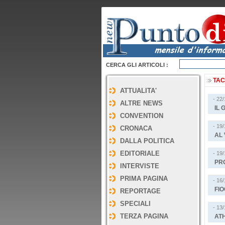
CERCA GLI ARTICOLI :
TAC
ATTUALITA'
- 22
ALTRE NEWS
IL 
CONVENTION
- 19
CRONACA
AL 
DALLA POLITICA
EDITORIALE
- 19
PRO
INTERVISTE
PRIMA PAGINA
- 16
FI
REPORTAGE
SPECIALI
- 13
TERZA PAGINA
ATH