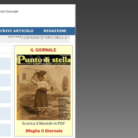
nel Giornale
*** ***
I GIOVANI D”ORO DELLA “PALESTRA-DO” DI PESCHICI
*** ***
“ZÌ
IL GIORNALE
Scarica il Mensile in PDF