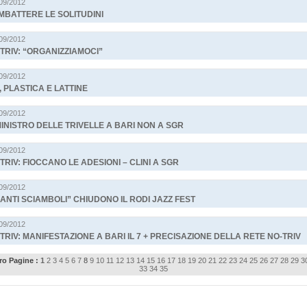
/09/2012
BATTERE LE SOLITUDINI
/09/2012
TRIV: “ORGANIZZIAMOCI”
/09/2012
, PLASTICA E LATTINE
/09/2012
MINISTRO DELLE TRIVELLE A BARI NON A SGR
/09/2012
TRIV: FIOCCANO LE ADESIONI – CLINI A SGR
/09/2012
CANTI SCIAMBOLI” CHIUDONO IL RODI JAZZ FEST
/09/2012
TRIV: MANIFESTAZIONE A BARI IL 7 + PRECISAZIONE DELLA RETE NO-TRIV
o Pagine :
1
2
3
4
5
6
7
8
9
10
11
12
13
14
15
16
17
18
19
20
21
22
23
24
25
26
27
28
29
3
33
34
35