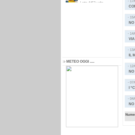
- 17
COM
- 15
NO 
- 14
VIA
- 13
IL 
METEO OGGI .....
- 12
NO 
- 07
I “
- 04
NO 
Numer