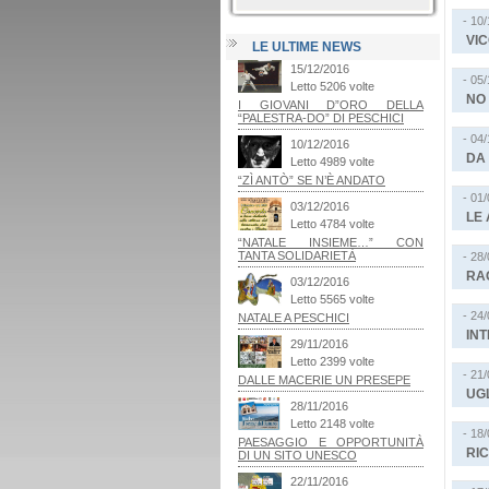
- 10
VI
LE ULTIME NEWS
- 05
NO 
- 04
DA
- 01
LE 
- 28
RAG
- 24
IN
- 21
UGL
- 18
RIC