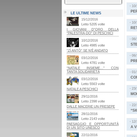
- 10
PE
LE ULTIME NEWS
- 10
RE
- 06
STE
- 06
PRE
- 01
CO
- 23
MON
- 22
“SI
- 12
A V