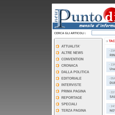
CERCA GLI ARTICOLI :
TAC
ATTUALITA'
- 23
ALTRE NEWS
RIN
CONVENTION
- 13
CRONACA
Una
DALLA POLITICA
EDITORIALE
- 05
DUE
INTERVISTE
PRIMA PAGINA
- 22
SAL
REPORTAGE
SPECIALI
- 14
TERZA PAGINA
NOT