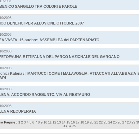
/11/2008
MENICO SANGILLO TRA COLORI E PAROLE
/10/2008
ICO BENEFICI PER ALLUVIONE OTTOBRE 2007
/10/2008
A VASTA, 15 ottobre: ASSEMBLEA del PARTENARIATO
/10/2008
PETOFAUNA E ITTIFAUNA DEL PARCO NAZIONALE DEL GARGANO
/10/2008
chici Kalena / I MARTUCCI COME I MALAVOGLIA. ATTACCATI ALL'ABBAZIA 
ARI
/10/2008
LENA, ACCORDO RAGGIUNTO. VIA AL RESTAURO
/10/2008
LENA RECUPERATA
o Pagine :
1
2
3
4
5
6
7
8
9
10
11
12
13
14
15
16
17
18
19
20
21
22
23
24
25
26
27
28
29
3
33
34
35