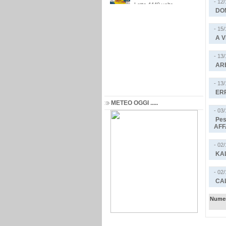
- 12
DO
- 15
A V
- 13
ARE
- 13
ER
METEO OGGI .....
- 03
Pes
AFF
- 02
KA
- 02
CA
Numer