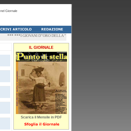
nel Giornale
*** ***
I GIOVANI D”ORO DELLA “PALESTRA-DO” DI PESCHICI
*** ***
“ZÌ
IL GIORNALE
Scarica il Mensile in PDF