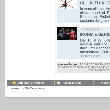
GLI “ALTI LAI
In coda alle notizie
dichiarazioni di 
Economico Federica
costante del gover
31/05/2014
IRONIA E GEN
Dal 18 al 27 lugl
decima edizione 
Italia. Per il secon
International PO
Continua >>
Numero Pagine :
1
2
3
4
5
6
7
8
9
10
11
12
33
34
35
36
37
38
39
40
41
42
43
44
45
46
67
68
69
70
71
72
Aggiungi ai Preferiti
Pagina Iniziale
@ Cont
powered
by
Elia Tavaglione