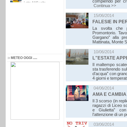
compiendo per crea
Continua >>
15/06/2014
FALESIE IN P
La svolta che p
Promontorio. Tavo
Gargano” alla pr
Mattinata, Monte 
10/06/2014
L”ESTATE APPE
METEO OGGI .....
Il maltempo scaten
sta trasferendo sul
d’acqua” con grand
4 giorni e tempera
04/06/2014
AMA E CAMBIA
Il 3 scorso (in repl
ragazzi di Liceo s
e Giulietta” con
l’attenzione di un 
03/06/2014