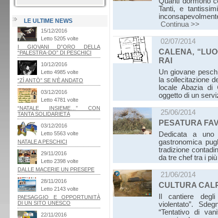
Quanti dormono col
Tanti, e tantissi
inconsapevolmen
LE ULTIME NEWS
Continua >>
02/07/2014
CALENA, “LU
RAI
Un giovane peschic
la sollecitazione d
locale Abazia di 
oggetto di un servi
25/06/2014
PESATURA FAV
Dedicata a uno d
gastronomica pugli
tradizione contadin
da tre chef tra i p
21/06/2014
CULTURA CAL
Il cantiere degl
violentato”. Sde
“Tentativo di van