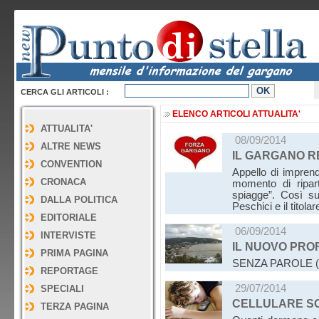
CERCA GLI ARTICOLI :
ELENCO ARTICOLI ATTUALITA'
ATTUALITA'
08/09/2014
ALTRE NEWS
IL GARGANO R
CONVENTION
Appello di imprendito
CRONACA
momento di ripart
spiagge”. Così s
DALLA POLITICA
Peschici e il titol
EDITORIALE
06/09/2014
INTERVISTE
IL NUOVO PROF
PRIMA PAGINA
SENZA PAROLE (fo
REPORTAGE
29/07/2014
SPECIALI
CELLULARE SO
TERZA PAGINA