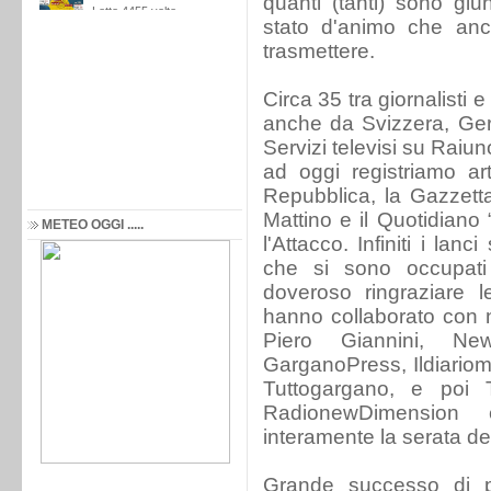
quanti (tanti) sono gi
stato d'animo che anc
trasmettere.
Circa 35 tra giornalisti 
anche da Svizzera, Ger
Servizi televisi su Raiu
ad oggi registriamo art
Repubblica, la Gazzetta
Mattino e il Quotidiano 
METEO OGGI .....
l'Attacco. Infiniti i lan
che si sono occupati 
doveroso ringraziare 
hanno collaborato con no
Piero Giannini, New
GarganoPress, Ildiariom
Tuttogargano, e poi T
RadionewDimension 
interamente la serata del
Grande successo di pu