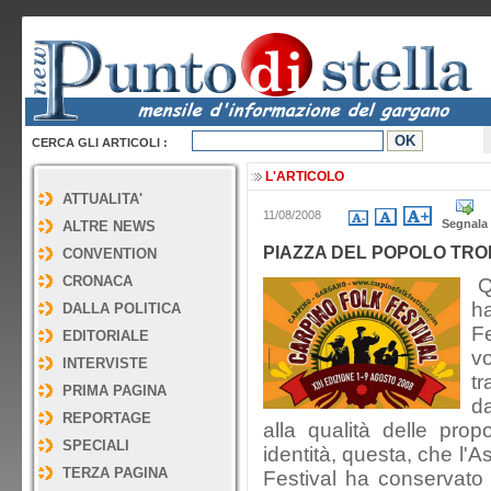
CERCA GLI ARTICOLI :
L'ARTICOLO
ATTUALITA'
11/08/2008
Segnala
ALTRE NEWS
PIAZZA DEL POPOLO TROP
CONVENTION
CRONACA
Qu
ha
DALLA POLITICA
F
EDITORIALE
vo
INTERVISTE
tr
PRIMA PAGINA
da
REPORTAGE
alla qualità delle prop
SPECIALI
identità, questa, che l'
TERZA PAGINA
Festival ha conservato