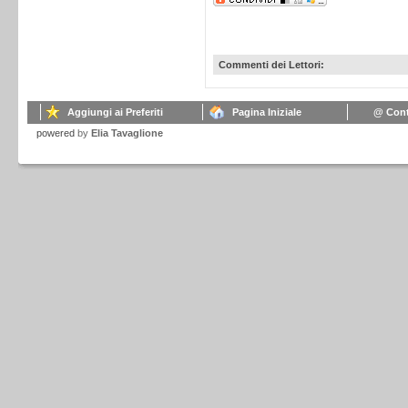
Commenti dei Lettori:
Aggiungi ai Preferiti
Pagina Iniziale
@ Cont
powered
by
Elia Tavaglione