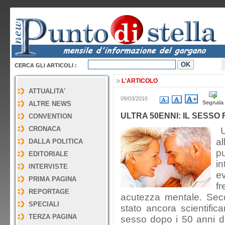
CERCA GLI ARTICOLI :
L'ARTICOLO
ATTUALITA'
09/03/2016
Segnala
ALTRE NEWS
ULTRA 50ENNI: IL SESSO
CONVENTION
CRONACA
Un
a
DALLA POLITICA
p
EDITORIALE
i
INTERVISTE
e
PRIMA PAGINA
fr
REPORTAGE
acutezza mentale. Sec
SPECIALI
stato ancora scientifica
TERZA PAGINA
sesso dopo i 50 anni d’