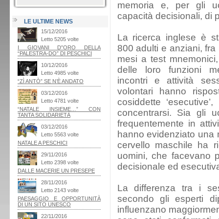
memoria e, per gli uo
capacità decisionali, di
LE ULTIME NEWS
La ricerca inglese è s
800 adulti e anziani, fra
mesi a test mnemonici, v
delle loro funzioni me
incontri e attività sess
volontari hanno rispos
cosiddette ‘esecutive’,
concentrarsi. Sia gli 
frequentemente in attivi
hanno evidenziato una m
cervello maschile ha ri
uomini, che facevano pi
decisionale ed esecutiv
La differenza tra i s
secondo gli esperti di
influenzano maggiormente