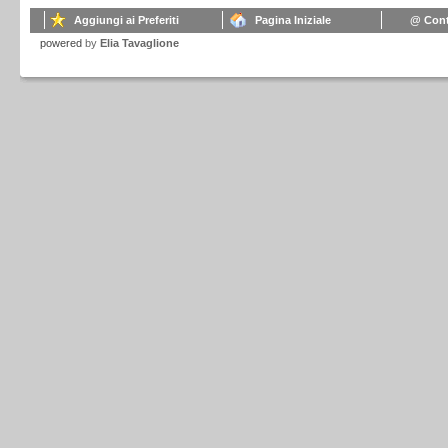
Aggiungi ai Preferiti
Pagina Iniziale
@ Cont
powered
by
Elia Tavaglione