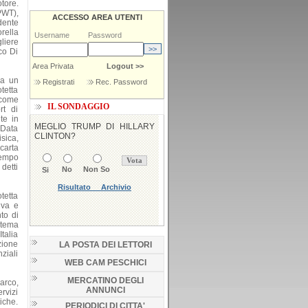
otore.
PWT),
ACCESSO AREA UTENTI
dente
rella
Username
Password
liere
co Di
Area Privata
Logout >>
ia un
Registrati
Rec. Password
tetta
 come
IL SONDAGGIO
rt di
te in
 Data
isica,
carta
tempo
 detti
tetta
iva e
to di
stema
talia
zione
LA POSTA DEI LETTORI
ziali
WEB CAM PESCHICI
MERCATINO DEGLI
Parco,
ANNUNCI
rvizi
iche.
PERIODICI DI CITTA'