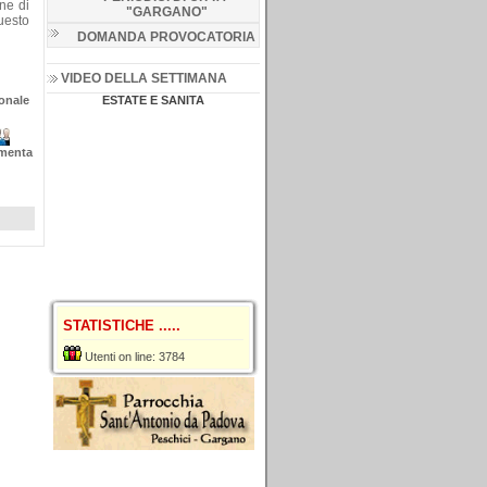
ne di
"GARGANO
"
uesto
DOMANDA PROVOCATORIA
VIDEO DELLA SETTIMANA
onale
ESTATE E SANITA
menta
STATISTICHE .....
Utenti on line: 3784