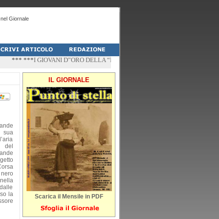
nel Giornale
*** ***
I GIOVANI D”ORO DELLA “PALESTRA-DO” DI PESCHICI
*** ***
“ZÌ
IL GIORNALE
rande
a sua
’aria
o del
rande
getto
orsa
 nero
nella
dalle
so la
Scarica il Mensile in PDF
ssore