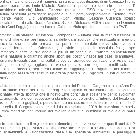
ontro, sintesi di precedenti riunioni, ha sancito la costituzione di un Comitato Prom
anno parte: presidente Michele Barbone (, presidente onorario nazionale 
presidente (vicario) Mauro Gazzero (presidente FISO nazionale), vicepresi
ielmo Minervini (assessore regionale allo Sport), vicepresidente Stefano Peco
sidente Parco), Elio Sannicandro (Coni Puglia), Gaetano Cusenza (consig
inciale delegato allo Sport), Nicolino Sciscio (delegato FISO), segretario Domeni
etta (Coni Foggia), direttore tecnico Gabriele Viale (presidente nazionale PWT).
Comitato - dichiarano all'unisono i componenti - ritiene che la manifestazione s
nto di rilievo sia per l’importanza della gara sportiva, che realizzata in area pro
ifica la sua naturale portata, sia per il fondamentale rilievo che riveste
ozione territoriale”. L'Orienteering è stato il primo in assoluto fra gli spo
ntamento e getta le sue origini a più di un secolo fa. Praticato prevalentemen
ente naturale e chiamato anche 'sport dei boschi', nasce nei paesi scandinavi.
erità dei tracciati, quasi mai battuti, è sport di grande concentrazione e resistenza f
ui gli 'orientisti' gareggiano attraverso percorsi non segnati, muniti solo di 
grafica e bussola, nell’intento finale di raggiungere il traguardo nel minor 
bile dopo essere transitati in un ordine prestabilito lungo tutti i punti di controllo
erne'.
ai da un decennio - sottolinea il presidente del Parco - il Gargano e la sua Area Pro
 un punto fermo per l'Orienteering e le migliaia di praticanti di questa educat
scinante attività sportiva che il nostro Ente continua a sostenere per lo svolgimen
vità agonistiche e con successo si sta introducendo anche all'interno del locale si
astico. Siamo orgogliosi, e penso lo debbano essere tutte le nostre comunità, che l'I
a scelto il Gargano come candidato a ospitare il 2019 la massima competi
istica mondiale con l'arrivo dei migliori atleti e di centinaia di migliaia di poten
i.
to - conclude - è il miglior riconoscimento per il lavoro svolto in questi anni dal 
ha puntato i propri sforzi alla qualificazione del prodotto Gargano e dei suoi se
o sostenibilità e valorizzazione delle sue specifiche ambientali e paesaggist