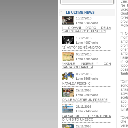
L'inc
Ne f
vice
LE ULTIME NEWS
Gugl
(pre
prov
Molf
“Il 
mome
ampl
prom
orie
ambi
l’asp
in c
topo
possi
'lant
“Orm
sono
affa
atti
scol
abbi
agon
turist
“Ques
che 
vers