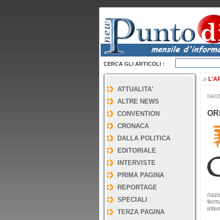
CERCA GLI ARTICOLI :
L'A
ATTUALITA'
04/0
ALTRE NEWS
OR
CONVENTION
CRONACA
DALLA POLITICA
EDITORIALE
INTERVISTE
PRIMA PAGINA
REPORTAGE
nazi
SPECIALI
ferm
inte
TERZA PAGINA