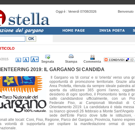
Oggi è :
Venerdì 07/08/2026
Benvenuto
RTICOLO
3/2015
Segnala
Stampa
Commenta
IENTEERING 2019: IL GARGANO SI CANDIDA
Il Gargano va 'di corsa' e si 'orienta' verso una g
opportunità di promozione territoriale. Grazie all
Area Protetta, ritenuta da sempre ideale palestra all
aperta da utilizzare 365 giorni l'anno, oggett
desiderio di ogni sportivo, il Promontorio tenta il g
salto candidandosi ufficialmente, con un Pro
Federale Fiso, ai Campionati Mondiali di C
Orientamento 2019. La candidatura è stata messa
su bianco giovedì 26 febbraio a Monte Sant'Angelo 
sede dell'Ente Parco dove tutte le istituzioni, 
onali alle locali: Coni, Fiso, Regione, Parco del Gargano, Provincia, hanno espres
a volontà di supportarla per ospitare la manifestazione ormai di spe
rnazionale.