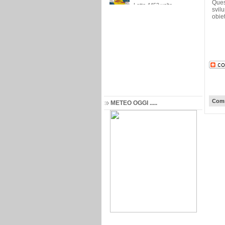
Ques
svil
obiet
Comm
METEO OGGI .....