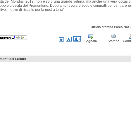
ta dei Mondiali 2019, non è solo una grande vetrina, ma anche una vera occasio
uppo e crescita del Promontorio. Dobbiamo lavorare sodo e compatti per centrare q
tivo, motivo di riscatto per la nostra terra”.
Ufficio stampa Parco Nazi
Segnala
Stampa
Com
enti dei Lettori: