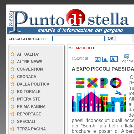
CERCA GLI ARTICOLI :
L'ARTICOLO
ATTUALITA'
19/02/2015
Segnala
ALTRE NEWS
A EXPO PICCOLI PAESI D
CONVENTION
CRONACA
Ci
l’
DALLA POLITICA
“n
EDITORIALE
re
Al
INTERVISTE
al
PRIMA PAGINA
d
REPORTAGE
de
paesi riconosciuti quali ecce
SPECIALI
dei “Borghi più belli d’Ital
TERZA PAGINA
brochure e poster di Alber