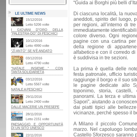
“Guida ai Borghi più belli d’Ita
Di ciascuna località, la nuov
LE ULTIME NEWS
aneddoti, spirito del luogo, 
per regioni, all’interno di t
immediatamente identificabili
colore diverso. Ogni regio
pagine con una cartina per l
della regione di appartene
alfabetico e con il corredo d
è suddivisa in tre sezioni.
La prima è quella delle note 
festa patronale, ufficio turist
raggiunge il borgo e il suo si
le pagine dedicate allo S
toponimo, storia, castelli,
panorami. La terza e ultima 
Sapori”, aiutando a conoscere
dai piatti tipici alle bellez
vicinanze, perché spesso il b
A Milano il piccolo Comune
marzo. Nel capoluogo lomba
Castello Sforzesco saranno p