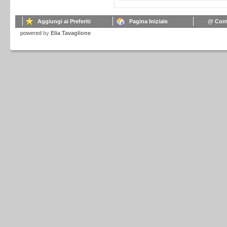
Aggiungi ai Preferiti
Pagina Iniziale
@ Cont
powered
by
Elia Tavaglione