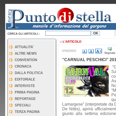
CERCA GLI ARTICOLI :
L'ARTICOLO
ATTUALITA'
07/02/2015
Segnala
ALTRE NEWS
“CARNUAL PESCHICI” 20
CONVENTION
CRONACA
“G
Sa
DALLA POLITICA
c
EDITORIALE
As
No
INTERVISTE
“M
PRIMA PAGINA
Pe
REPORTAGE
q
Lamargese” (interpretate da 
SPECIALI
De Nittis), aprirà ufficialme
TERZA PAGINA
giunto alla settima edizione