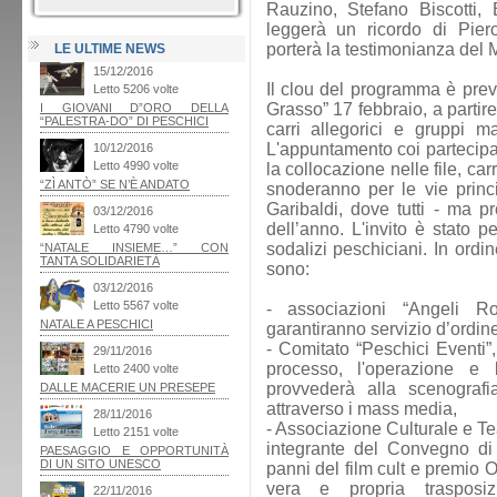
Rauzino, Stefano Biscotti,
leggerà un ricordo di Pier
porterà la testimonianza del 
LE ULTIME NEWS
Il clou del programma è prev
Grasso” 17 febbraio, a partir
carri allegorici e gruppi ma
L'appuntamento coi partecipa
la collocazione nelle file, car
snoderanno per le vie princ
Garibaldi, dove tutti - ma pr
dell’anno. L'invito è stato p
sodalizi peschiciani. In ordi
sono:
- associazioni “Angeli R
garantiranno servizio d’ordine 
- Comitato “Peschici Eventi”,
processo, l'operazione e 
provvederà alla scenografi
attraverso i mass media,
- Associazione Culturale e Te
integrante del Convegno di 
panni del film cult e premio 
vera e propria trasposiz