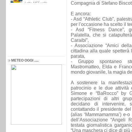
Compagnia di Stefano Biscotti
E ancora:
- Asd “Athletic Club”, pales
per l’occasione ha scelto il 
- Asd “Fitness Dance”, guid
Palatella, che si catapulterà
Caraibi”,
- Associazione “Amici della
cittadina alla quale spetterà
parata,
METEO OGGI .....
- Gruppo spontaneo stud
Mastromatteo, Elda e France
mondo giovanile, la magia de
A sostenere la manifesta
patrocinio e le due attivit
Simone e “BaRocco” by Gia
partecipazioni di altri gr
decidano di intervenire,
contattando il presidente del
(alias ‘Mammamamma’) e-o il 
dell’Associazione “Angeli R
testata giornalistica gargani
“Una maschera ci dice di più d