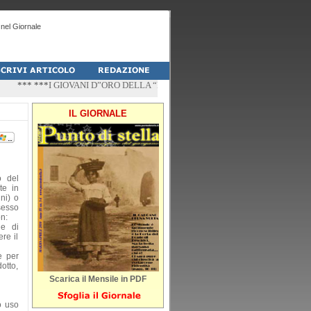
nel Giornale
*** ***
I GIOVANI D”ORO DELLA “PALESTRA-DO” DI PESCHICI
*** ***
“ZÌ
IL GIORNALE
o del
te in
ni) o
sesso
n:
ne di
re il
e per
otto,
Scarica il Mensile in PDF
o uso