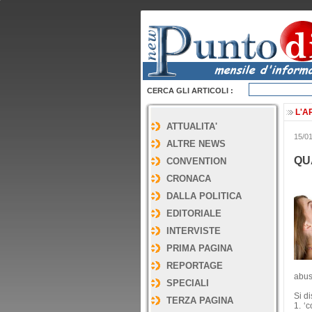
CERCA GLI ARTICOLI :
L'A
ATTUALITA'
15/0
ALTRE NEWS
QU
CONVENTION
CRONACA
DALLA POLITICA
EDITORIALE
INTERVISTE
PRIMA PAGINA
REPORTAGE
abuso
SPECIALI
Si di
TERZA PAGINA
1. ‘