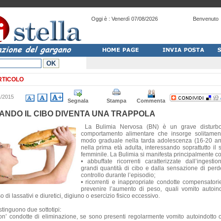
Oggi è :
Venerdì 07/08/2026
Benvenuto
RTICOLO
1/2015
Segnala
Stampa
Commenta
ANDO IL CIBO DIVENTA UNA TRAPPOLA
La Bulimia Nervosa (BN) è un grave disturb
comportamento alimentare che insorge solitamen
modo graduale nella tarda adolescenza (16-20 an
nella prima età adulta, interessando soprattutto il 
femminile. La Bulimia si manifesta principalmente co
• abbuffate ricorrenti caratterizzate dall’ingestio
grandi quantità di cibo e dalla sensazione di perde
controllo durante l’episodio;
• ricorrenti e inappropriate condotte compensatori
prevenire l’aumento di peso, quali vomito autoind
 di lassativi e diuretici, digiuno o esercizio fisico eccessivo.
stinguono due sottotipi:
con’ condotte di eliminazione, se sono presenti regolarmente vomito autoindotto 