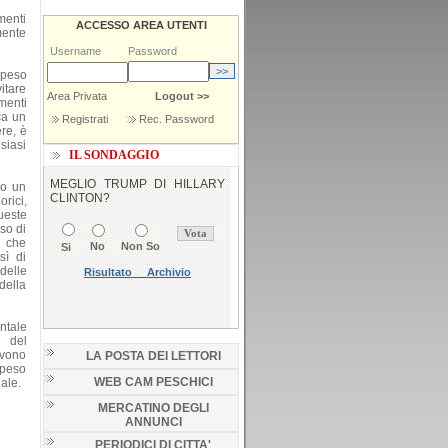
menti
ACCESSO AREA UTENTI
mente
Username
Password
 peso
vitare
Area Privata
Logout >>
menti
ca un
Registrati
Rec. Password
ere, è
siasi
IL SONDAGGIO
no un
rici,
ueste
so di
o che
sì di
delle
della
ntale
e del
evono
LA POSTA DEI LETTORI
l peso
WEB CAM PESCHICI
nale.
MERCATINO DEGLI
ANNUNCI
PERIODICI DI CITTA'