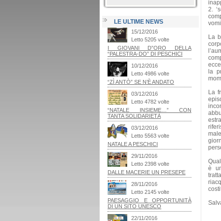
inapp
2. ‘
comp
LE ULTIME NEWS
vomit
La b
corpo
l’au
comp
ecces
la p
mome
La f
epis
inco
abbu
estr
rife
male
gior
pers
Qual
è un
trat
riacq
costi
Salv