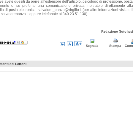
e avete quesiti da porre all’estensore dell’articolo, psicologo di professione, post
ento o, se preferite una comunicazione privata, inoltratelo direttamente all
la di posta elettronica: salvatore_panza@virgilio.it (per altre informazioni visitate il
salvatorepanza.it oppure telefonate al 340.23.51.130).
Redazione (foto ipsi
Segnala
Stampa
Com
enti dei Lettori: