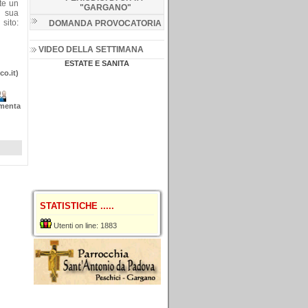
ate un
"GARGANO
"
a sua
 sito:
DOMANDA PROVOCATORIA
VIDEO DELLA SETTIMANA
ESTATE E SANITA
co.it)
menta
STATISTICHE .....
Utenti on line: 1883