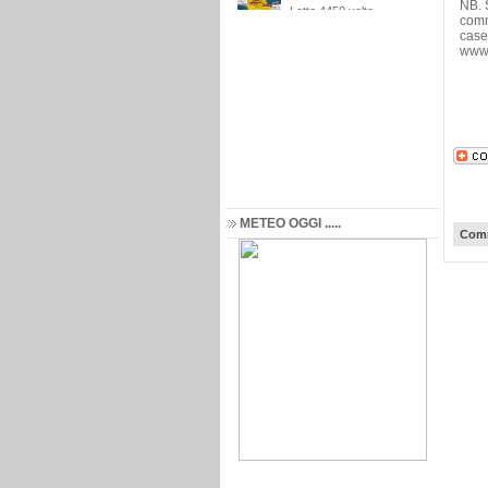
NB. S
comm
casel
www.
METEO OGGI .....
Comm