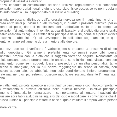
ropriato di lassativi e diuretici;
senza’ condotte di eliminazione, se sono utilizzati regolarmente altri comporta
ensatori inappropriati, quali digiuno o esercizio fisico eccessivo (e non regolar
o autoindotto o uso inappropriato di lassativi e diuretici).
ulimia nervosa si distingue dall’anoressia nervosa per il mantenimento di un
reo entro limiti più vicini a quelli fisiologici, in quanto il paziente bulimico, per e
mento di peso, dopo il manifestarsi delle abbuffate mette in atto comporta
ensatori (si auto-induce il vomito, abusa di lassativi e diuretici, digiuna e prati
sivo esercizio fisico). La caratteristica principale della BN, come si è potuto evinc
resenza di abbuffate. Queste avvengono in solitudine, segretamente, in qual
nto, e hanno solitamente durata inferiore alle due ore.
requenza con cui si verificano è variabile, ma si presume la presenza di alme
odio quotidiano. Gli alimenti preferibilmente consumati sono cibi ipercalo
mpatibili proprio con la dieta che il soggetto vorrebbe seguire. Nonostante q
ffate possano essere programmate in anticipo, sono inizialmente vissute con sen
aniamento, come se i soggetti fossero posseduti da un’altra personalità, tant
riscono di mangiare, per lo più senza raggiungere un senso di sazietà, ben
ssere addominale. Le abbuffate non solo condizionano l’intero programma 
nate ma, nei casi più estremi, possono modificare sostanzialmente l’intera vita 
ona.
e trattamento psicoterapeutico si consiglia? La psicoterapia cognitivo-comportame
 trattamento di provata efficacia nella bulimia nervosa. Obiettivo principal
tamento è innanzitutto normalizzare il comportamento alimentare. I pazienti d
uistare accettabili attitudini nei riguardi del cibo e modificare la convinzione che i
tuisca l’unico o il principale fattore in base al quale valutare il proprio valore perso
atore Panza