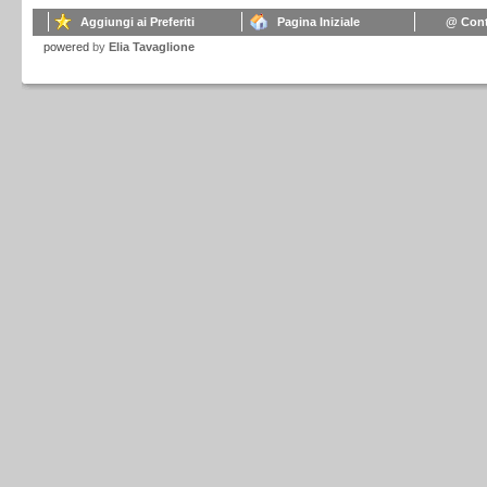
Aggiungi ai Preferiti
Pagina Iniziale
@ Cont
powered
by
Elia Tavaglione