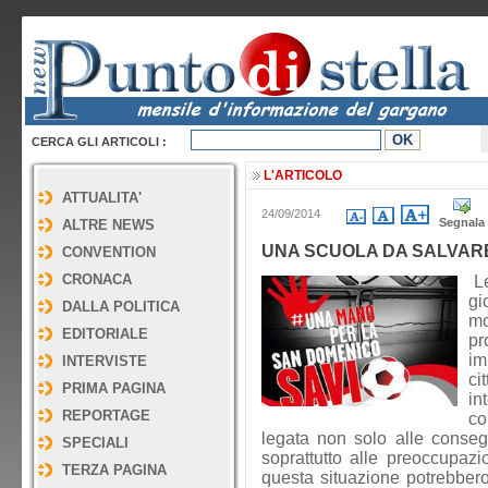
CERCA GLI ARTICOLI :
L'ARTICOLO
ATTUALITA'
24/09/2014
Segnala
ALTRE NEWS
UNA SCUOLA DA SALVAR
CONVENTION
CRONACA
Le
gi
DALLA POLITICA
m
EDITORIALE
pr
im
INTERVISTE
ci
PRIMA PAGINA
in
REPORTAGE
co
legata non solo alle conseg
SPECIALI
soprattutto alle preoccupazio
TERZA PAGINA
questa situazione potrebber