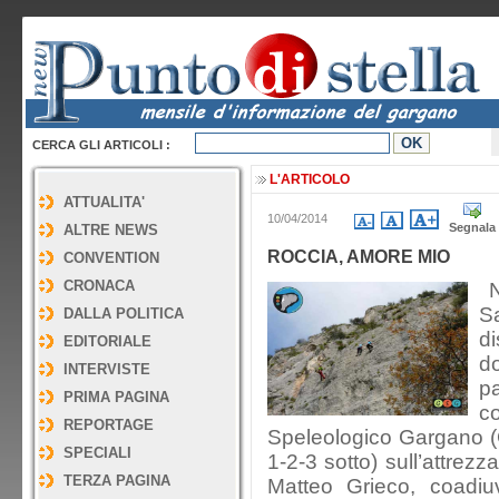
CERCA GLI ARTICOLI :
L'ARTICOLO
ATTUALITA'
10/04/2014
Segnala
ALTRE NEWS
ROCCIA, AMORE MIO
CONVENTION
CRONACA
Ne
S
DALLA POLITICA
di
EDITORIALE
d
INTERVISTE
p
PRIMA PAGINA
co
REPORTAGE
Speleologico Gargano (G
SPECIALI
1-2-3 sotto) sull’attrezz
TERZA PAGINA
Matteo Grieco, coadiu