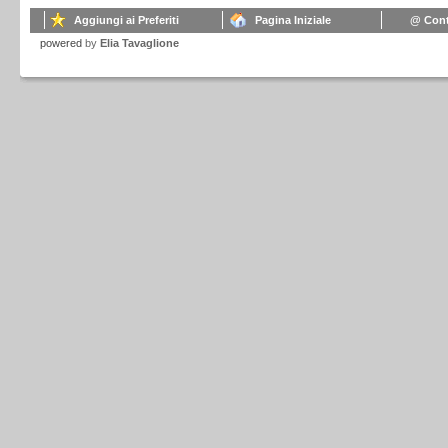
Aggiungi ai Preferiti
Pagina Iniziale
@ Cont
powered
by
Elia Tavaglione