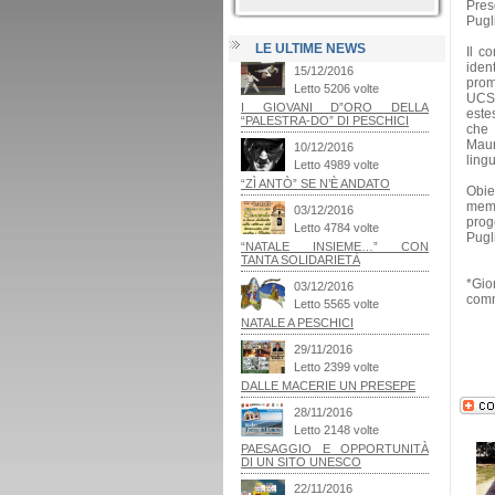
Pres
Pugl
LE ULTIME NEWS
Il c
iden
prom
UCSI
estes
che 
Maur
lingu
Obiet
memo
prog
Pugli
*Gio
comm