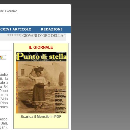
nel Giornale
*** ***
I GIOVANI D”ORO DELLA “PALESTRA-DO” DI PESCHICI
*** ***
“ZÌ
IL GIORNALE
iglio
), la
ato a
 a 84
 Dopo
 cura
“Aldo
 Rino
enica
Scarica il Mensile in PDF
cesco
Bari,
Bari).