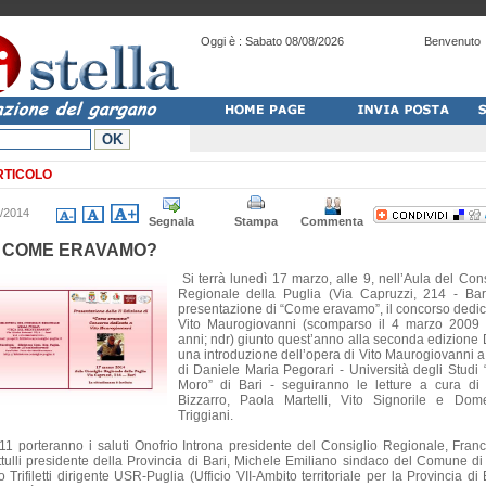
Oggi è :
Sabato 08/08/2026
Benvenuto
RTICOLO
/2014
Segnala
Stampa
Commenta
 COME ERAVAMO?
Si terrà lunedì 17 marzo, alle 9, nell’Aula del Cons
Regionale della Puglia (Via Capruzzi, 214 - Bari
presentazione di “Come eravamo”, il concorso dedic
Vito Maurogiovanni (scomparso il 4 marzo 2009
anni; ndr) giunto quest’anno alla seconda edizione
una introduzione dell’opera di Vito Maurogiovanni a
di Daniele Maria Pegorari - Università degli Studi 
Moro” di Bari - seguiranno le letture a cura di
Bizzarro, Paola Martelli, Vito Signorile e Dom
Triggiani.
 11 porteranno i saluti Onofrio Introna presidente del Consiglio Regionale, Fran
ttulli presidente della Provincia di Bari, Michele Emiliano sindaco del Comune di 
 Trifiletti dirigente USR-Puglia (Ufficio VII-Ambito territoriale per la Provincia di 