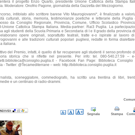
enterà il progetto Enzo Quarto, presidente Unione Cattolica della Stampa Ital
ia. Moderatore: Onofrio Pagone, giornalista della Gazzetta del Mezzogiorno.
oncorso, intitolato allo scrittore barese Vito Maurogiovanni*, è finalizzato a valori
tità culturali, storia, memoria, testimonianze poetiche e letterarie della Puglia
osso da Consiglio Regionale, Provincia, Comune, Ufficio Scolastico Provinci
-Unione Cattolica Stampa Italiana. Media-partner: Rai3 Puglia. La partecipazi
a agli studenti della Scuola Primaria e Secondaria di I e II grado della provincia d
elaborano opere originali, soprattutto teatrali, tratte e-o ispirate al lavoro di
ogiovanni e alle tradizioni culturali popolari pugliesi, redatte in forma dialettale
a italiana.
tivo del Premio, infatti, è quello di far recuperare agli studenti il senso profondo 
ria storica che si riflette nel presente. Per info: tel. 080-540.27.59 – e-
etti.biblioteca@consiglio.puglia.it - Facebook Fan Page: Biblioteca Consiglio
a - Twitter: @Tecamediterrane – web: http://biblioteca.consiglio.puglia.it
rnalista, sceneggiatore, commediografo, ha scritto una trentina di libri, tren
edie e un centinaio di radio-drammi.
Comun
Segnala
Stampa
Com