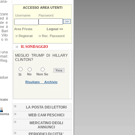
iana-
ACCESSO AREA UTENTI
zzare
Username
Password
 ed è
ale e
one è
Area Privata
Logout >>
i Bari
 Vito
Registrati
Rec. Password
 o in
IL SONDAGGIO
di una
mail:
 Reg.
tadue
icato
LA POSTA DEI LETTORI
menta
WEB CAM PESCHICI
MERCATINO DEGLI
ANNUNCI
PERIODICI DI CITTA'