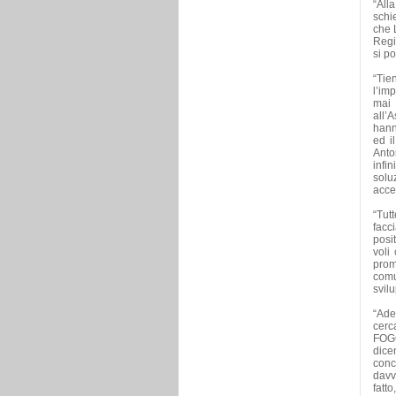
“All
schie
che 
Regio
si p
“Tie
l’im
mai 
all’
hann
ed i
Anto
infi
solu
accet
“Tut
facc
posit
voli
prom
comun
svil
“Ade
cer
FOGG
dice
conc
davve
fatt