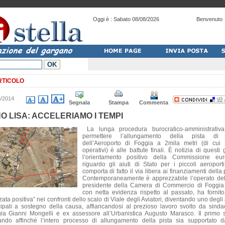
Oggi è :
Sabato 08/08/2026
Benvenuto
*
RTICOLO
3/2014
Segnala
Stampa
Commenta
NO LISA: ACCELERIAMO I TEMPI
La lunga procedura burocratico-amministrativ
permettere l’allungamento della pista di 
dell’Aeroporto di Foggia a 2mila metri (di cui
operativi) è alle battute finali. È notizia di questi 
l’orientamento positivo della Commissione eu
riguardo gli aiuti di Stato per i piccoli aeroport
comporta di fatto il via libera ai finanziamenti della 
Contemporaneamente è apprezzabile l’operato de
presidente della Camera di Commercio di Foggia
con netta evidenza rispetto al passato, ha fornit
zata positiva” nei confronti dello scalo di Viale degli Aviatori, diventando uno degli 
cipali a sostegno della causa, affiancandosi al prezioso lavoro svolto da sinda
ia Gianni Mongelli e ex assessore all’Urbanistica Augusto Marasco. Il primo s
vando affinché l’intero processo di allungamento della pista sia supportato 