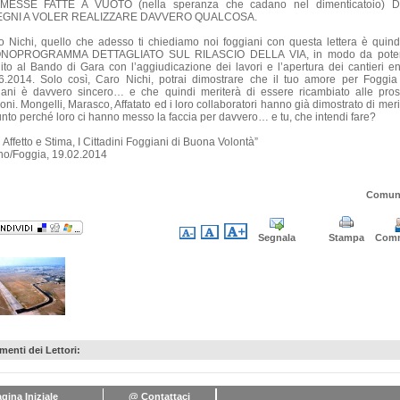
MESSE FATTE A VUOTO (nella speranza che cadano nel dimenticatoio) D
EGNI A VOLER REALIZZARE DAVVERO QUALCOSA.
o Nichi, quello che adesso ti chiediamo noi foggiani con questa lettera è quin
NOPROGRAMMA DETTAGLIATO SUL RILASCIO DELLA VIA, in modo da poter
ito al Bando di Gara con l’aggiudicazione dei lavori e l’apertura dei cantieri ent
6.2014. Solo così, Caro Nichi, potrai dimostrare che il tuo amore per Foggia
iani è davvero sincero… e che quindi meriterà di essere ricambiato alle pro
oni. Mongelli, Marasco, Affatato ed i loro collaboratori hanno già dimostrato di meri
nto perché loro ci hanno messo la faccia per davvero… e tu, che intendi fare?
Affetto e Stima, I Cittadini Foggiani di Buona Volontà”
no/Foggia, 19.02.2014
Comun
Segnala
Stampa
Com
enti dei Lettori:
gina Iniziale
@ Contattaci