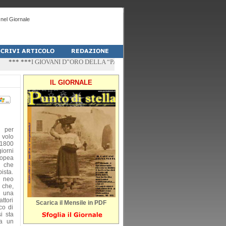
nel Giornale
** ***
I GIOVANI D”ORO DELLA “PALESTRA-DO” DI PESCHICI
*** ***
“ZÌ A
IL GIORNALE
a per
volo
 1800
giorni
ropea
i che
pista.
l neo
 che,
o una
attori
Scarica il Mensile in PDF
co di
i sta
da un