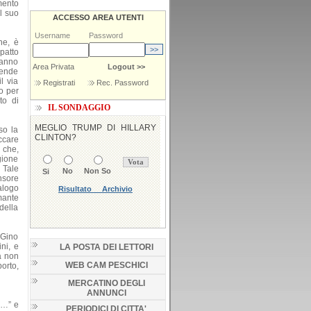
imento
el suo
ACCESSO AREA UTENTI
Username
Password
ne, è
patto
 anno
Area Privata
Logout >>
tende
l via
Registrati
Rec. Password
o per
to di
IL SONDAGGIO
so la
ccare
 che,
gione
 Tale
nsore
alogo
mante
della
 Gino
ini, e
LA POSTA DEI LETTORI
a non
WEB CAM PESCHICI
orto,
MERCATINO DEGLI
ANNUNCI
’…” e
PERIODICI DI CITTA'