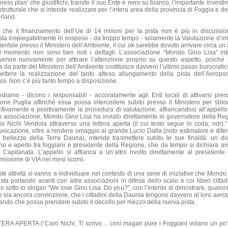
ness plan’ che giustifichi, tramite il suo Ente e nero su bianco, l’importante invest
strutturale che si intende realizzare per l’intera area della provincia di Foggia e d
rland.
 che il finanziamento dell’Ue di 14 milioni per la pista non è più in discussio
sta inspiegabilmente in sospeso - da troppo tempo - solamente la Valutazione d’im
entale presso il Ministero dell’Ambiente, il cui ok sarebbe dovuto arrivare circa un
Al momento non sono ben noti i dettagli. L’associazione “Mondo Gino Lisa” in
rvenire nuovamente per attirare l’attenzione proprio su questo aspetto, poiché i
ra da parte del Ministero dell’Ambiente costituisce davvero l’ultimo passo burocratic
ettere la realizzazione del tanto atteso allungamento della pista dell’Aeropor
ia. Non c’è più tanto tempo a disposizione.
ediamo - dicono i responsabili - accoratamente agli Enti locali di attivarsi pres
one Puglia affinché essa possa intercedere subito presso il Ministero per sblo
nitivamente e positivamente la procedura di valutazione, affiancandosi all’appello
 associazione, Mondo Gino Lisa ha inviato direttamente al governatore della Re
ia Nichi Vendola attraverso una lettera aperta (il cui testo segue in coda; ndr).”
nicazione, oltre a rendere omaggio al grande Lucio Dalla (noto estimatore e dife
e bellezze della Terra Dauna), intende trasmettere subito le sue finalità: un di
no e aperto tra foggiani e presidente della Regione, che da tempo si dichiara a
a Capitanata. L’appello si affianca a un’altro rivolto direttamente al presidente 
issione di VIA nei mesi scorsi.
te attività si vanno a individuare nel contesto di una serie di iniziative che Mondo
sta portando avanti con altre associazioni in difesa dello scalo e coi liberi cittad
o sotto lo slogan “We love Gino Lisa. Do you?”, con l’intento di dimostrare, qualor
e sia ancora convinzione, che i cittadini della Daunia tengono davvero al loro aerop
ando che possa prendere subito il decollo per mezzo della nuova pista.
ERA APERTA (“Caro Nichi, Ti scrivo… così magari pure i Foggiani volano un po