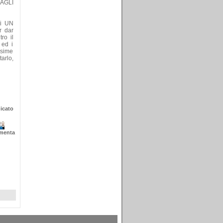
AGLI
di UN
 dar
ro il
 ed i
ssime
tarlo,
icato
menta