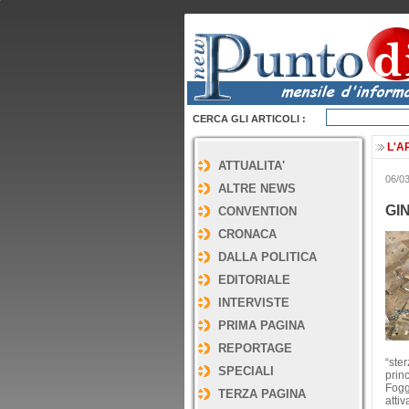
CERCA GLI ARTICOLI :
L'A
ATTUALITA'
06/0
ALTRE NEWS
GI
CONVENTION
CRONACA
DALLA POLITICA
EDITORIALE
INTERVISTE
PRIMA PAGINA
REPORTAGE
“ster
SPECIALI
prin
Fogg
TERZA PAGINA
atti