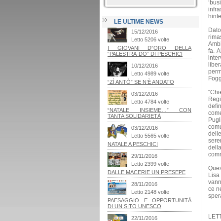
‘busi
infra
hinte
LE ULTIME NEWS
Dato
rima
Ambi
fa. 
inte
libe
perm
Fogg
“Chi
Regi
defi
come
Pugl
comu
dell
sere
dell
comm
Ques
Lisa 
vann
ce n
sper
LETT