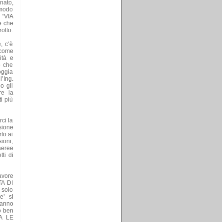
nato,
n modo
 “VIA
 e che
otto.
, c’è
 come
ità e
o che
oggia
’Ing.
o gli
re la
i più
ci la
sione
rto ai
ioni,
aeree
tti di
avore
A DI
 solo
e’ si
ranno
ro ben
IA LE