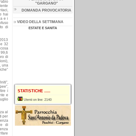
Fabio
"GARGANO
"
dente
taci,
DOMANDA PROVOCATORIA
e hai
a e i
VIDEO DELLA SETTIMANA
rofuso
to di
ESTATE E SANITA
 2013
le 32
 cosa
 99,6
ro di
oni),
, una
iche”
niti”,
pee”,
ire i
STATISTICHE .....
nte e
uglio
Utenti on line: 2140
za al
i per
senza
re di
 senza
ifare