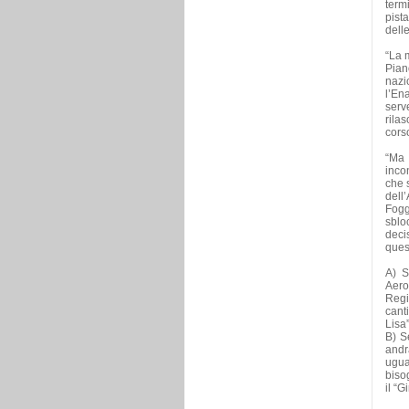
term
pist
dell
“La 
Pian
nazi
l’En
serv
rila
corso
“Ma 
incon
che 
dell
Fogg
sblo
deci
ques
A) S
Aero
Regi
canti
Lisa”
B) S
andr
ugua
biso
il “G