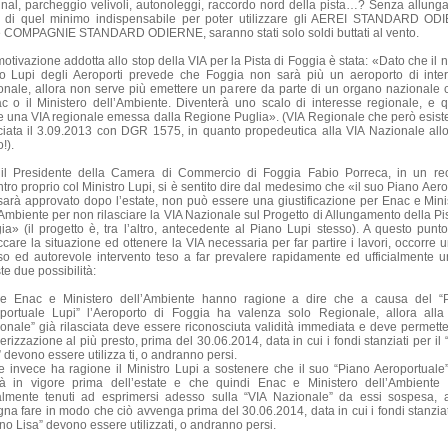
inal, parcheggio velivoli, autonoleggi, raccordo nord della pista…? Senza allunga
a di quel minimo indispensabile per poter utilizzare gli AEREI STANDARD OD
e COMPAGNIE STANDARD ODIERNE, saranno stati solo soldi buttati al vento.
motivazione addotta allo stop della VIA per la Pista di Foggia è stata: «Dato che il 
o Lupi degli Aeroporti prevede che Foggia non sarà più un aeroporto di inte
onale, allora non serve più emettere un parere da parte di un organo nazionale
ac o il Ministero dell’Ambiente. Diventerà uno scalo di interesse regionale, e q
e una VIA regionale emessa dalla Regione Puglia». (VIA Regionale che però esiste
sciata il 3.09.2013 con DGR 1575, in quanto propedeutica alla VIA Nazionale allo
!).
il Presidente della Camera di Commercio di Foggia Fabio Porreca, in un re
tro proprio col Ministro Lupi, si è sentito dire dal medesimo che «il suo Piano Aero
sarà approvato dopo l’estate, non può essere una giustificazione per Enac e Mini
’Ambiente per non rilasciare la VIA Nazionale sul Progetto di Allungamento della Pis
ia» (il progetto è, tra l’altro, antecedente al Piano Lupi stesso). A questo punto
ccare la situazione ed ottenere la VIA necessaria per far partire i lavori, occorre u
so ed autorevole intervento teso a far prevalere rapidamente ed ufficialmente u
te due possibilità:
e Enac e Ministero dell’Ambiente hanno ragione a dire che a causa del “
portuale Lupi” l’Aeroporto di Foggia ha valenza solo Regionale, allora alla
onale” già rilasciata deve essere riconosciuta validità immediata e deve permette
erizzazione al più presto, prima del 30.06.2014, data in cui i fondi stanziati per il
 devono essere utilizza ti, o andranno persi.
e invece ha ragione il Ministro Lupi a sostenere che il suo “Piano Aeroportuale
à in vigore prima dell’estate e che quindi Enac e Ministero dell’Ambiente
lmente tenuti ad esprimersi adesso sulla “VIA Nazionale” da essi sospesa, a
gna fare in modo che ciò avvenga prima del 30.06.2014, data in cui i fondi stanziat
ino Lisa” devono essere utilizzati, o andranno persi.