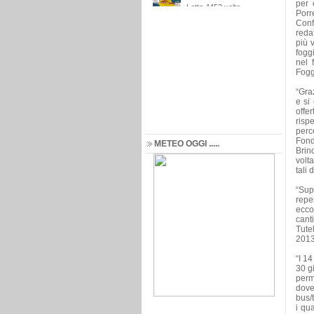
per 
Porr
Conf
reda
più 
foggi
nel 
Fogg
“Gra
e si
offe
risp
perc
Fond
METEO OGGI .....
Brin
volt
tali
“Supe
repe
ecco
cant
Tute
2013
“I 1
30 g
perm
dove
bus/t
i qu