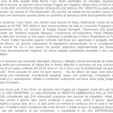
a luce di tutto quanto detto finora, Caro Nichi, permettici un consiglio spassio
tto e sincero: se davvero dici di amare Foggia ed i foggiani, allora cerca di fare i
LA VIA PER LA PISTA DI FOGGIA VENGA RILASCIATA AL PIU’ PRESTO (a livello di
nale” (A) oppure di “VIA Nazionale” (B), purchè sia valida per far partire i lavori)
ossa così riprendere quanto prima un cammino di speranza tanto bruscamente interr
ni presente, Caro Nichi, che dentro quel Bando di Gara, fortemente voluto da te
pegno di OLTRE TRE ANNI di duro lavoro profuso da tutta la Comunità Foggiana
avvenuto prima, col Sindaco di Foggia Gianni Mongelli, l’Assessore alla Qual
Assetto del Territorio Augusto Marasco, l’Assessore all’Urbanistica Paolo Affatat
o fatto fino in fondo la loro parte, riuscendo a modificare il Piano Regolatore di F
l Piano Tratturi secondo quanto richiesto dall’Enac per approvare il progetto dell
nio Bruno, un piccolo capolavoro di ingegneria aeroportuale, se si consideran
niti vincoli tra cui il suo lavoro ha dovuto districarsi sapientemente per trova
zione funzionalmente migliore, col minor impatto ambientale possibile e dai cost
tabili.
te le persone qui nominate (Mongelli, Marasco, Affatato) hanno dimostrato di metter
ia nelle loro promesse, di lottare fino in fondo affinché si arrivasse ad una conclu
iva di un sogno coltivato dal 1970, anno in cui il ‘Gino Lisa’ fu smilitarizzato ed ape
 civili. Sono passati 44 anni da quel giorno… ma da allora ad oggi, solo delus
esse non mantenute, investimenti sbagliati, opere non realizzate, compagnie 
ali (!) o avventuriere, villette e condomini autorizzati sull’asse della pista, proge
uppo incongrui…
sso tocca a te, Caro Nichi: se davvero ami Foggia ed i foggiani come dici, per f
ca di FAR RIPARTIRE LA VALUTAZIONE DI IMPATTO AMBIENTALE DELLA PIST
IA, richiedendo agli Enti interessati scadenze ben precise da rispettare. Infatti,
ndo «entro il giorno ‘tale’ verrà compiuto il passo uno, entro il giorno ‘qual
luderà il passo due, ecc.», si può avere un minimo di certezza che le cose si fa
ro. Il ‘mettere delle scadenze alle cose da fare’ è infatti la base di qualsiasi lavo
o, dal più semplice al più complesso, e soprattutto è ciò che DIFFERENZ