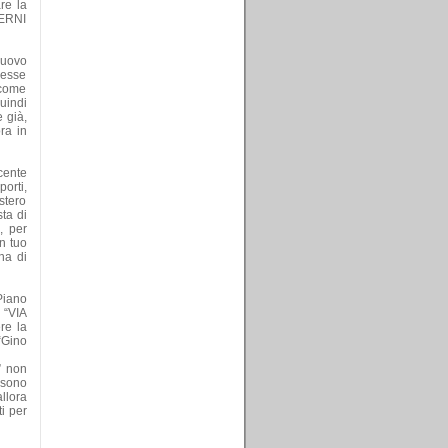
re la
IERNI
nuovo
resse
 come
uindi
 già,
ra in
cente
porti,
stero
ta di
, per
n tuo
na di
Piano
 “VIA
re la
 “Gino
” non
 sono
llora
i per