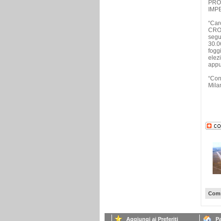
PRO
IMP
“Car
CRO
segu
30.0
fogg
elezi
appu
“Con 
Mila
Comm
Aggiungi ai Preferiti
Pa