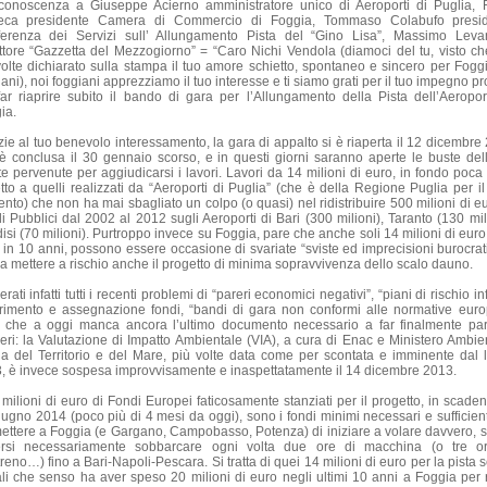
conoscenza a Giuseppe Acierno amministratore unico di Aeroporti di Puglia, 
eca presidente Camera di Commercio di Foggia, Tommaso Colabufo presi
erenza dei Servizi sull’ Allungamento Pista del “Gino Lisa”, Massimo Levan
ttore “Gazzetta del Mezzogiorno” = “Caro Nichi Vendola (diamoci del tu, visto ch
volte dichiarato sulla stampa il tuo amore schietto, spontaneo e sincero per Foggi
ani), noi foggiani apprezziamo il tuo interesse e ti siamo grati per il tuo impegno p
far riaprire subito il bando di gara per l’Allungamento della Pista dell’Aeropor
ia.
zie al tuo benevolo interessamento, la gara di appalto si è riaperta il 12 dicembre
 è conclusa il 30 gennaio scorso, e in questi giorni saranno aperte le buste del
rte pervenute per aggiudicarsi i lavori. Lavori da 14 milioni di euro, in fondo poca
etto a quelli realizzati da “Aeroporti di Puglia” (che è della Regione Puglia per il
ento) che non ha mai sbagliato un colpo (o quasi) nel ridistribuire 500 milioni di eu
i Pubblici dal 2002 al 2012 sugli Aeroporti di Bari (300 milioni), Taranto (130 mili
disi (70 milioni). Purtroppo invece su Foggia, pare che anche soli 14 milioni di euro
a in 10 anni, possono essere occasione di svariate “sviste ed imprecisioni burocrat
 da mettere a rischio anche il progetto di minima sopravvivenza dello scalo dauno.
rati infatti tutti i recenti problemi di “pareri economici negativi”, “piani di rischio infi
rimento e assegnazione fondi, “bandi di gara non conformi alle normative euro
 che a oggi manca ancora l’ultimo documento necessario a far finalmente part
ieri: la Valutazione di Impatto Ambientale (VIA), a cura di Enac e Ministero Ambie
la del Territorio e del Mare, più volte data come per scontata e imminente dal l
, è invece sospesa improvvisamente e inaspettatamente il 14 dicembre 2013.
4 milioni di euro di Fondi Europei faticosamente stanziati per il progetto, in scaden
iugno 2014 (poco più di 4 mesi da oggi), sono i fondi minimi necessari e sufficient
ettere a Foggia (e Gargano, Campobasso, Potenza) di iniziare a volare davvero, 
rsi necessariamente sobbarcare ogni volta due ore di macchina (o tre o
reno…) fino a Bari-Napoli-Pescara. Si tratta di quei 14 milioni di euro per la pista
ali che senso ha aver speso 20 milioni di euro negli ultimi 10 anni a Foggia per r