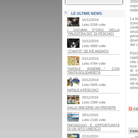
250m
sopr
malw
LE ULTIME NEWS
La t
(cav
conte
viru
pers
dovr
del c
Poic
capi
che i
luce
di m
navig
sms r
siti 
elim
Comm
-- 0