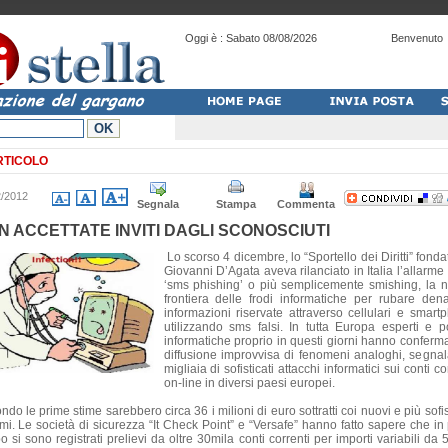
Oggi è :
Sabato 08/08/2026
Benvenuto
RTICOLO
2/2012
Segnala
Stampa
Commenta
N ACCETTATE INVITI DAGLI SCONOSCIUTI
Lo scorso 4 dicembre, lo “Sportello dei Diritti” fond
Giovanni D’Agata aveva rilanciato in Italia l’allarme
‘sms phishing’ o più semplicemente smishing, la 
frontiera delle frodi informatiche per rubare den
informazioni riservate attraverso cellulari e smart
utilizzando sms falsi. In tutta Europa esperti e po
informatiche proprio in questi giorni hanno conferma
diffusione improvvisa di fenomeni analoghi, segna
migliaia di sofisticati attacchi informatici sui conti co
on-line in diversi paesi europei.
do le prime stime sarebbero circa 36 i milioni di euro sottratti coi nuovi e più sofis
emi. Le società di sicurezza “It Check Point” e “Versafe” hanno fatto sapere che in
 si sono registrati prelievi da oltre 30mila conti correnti per importi variabili da