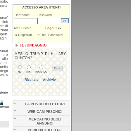
uito,
amite
ACCESSO AREA UTENTI
Username
Password
orse’
 link
cie di
Area Privata
Logout >>
zioni
petti
Registrati
Rec. Password
agini
IL SONDAGGIO
ormai
enere
- alla
perti
nella
 degli
arsi a
zione
LA POSTA DEI LETTORI
menta
WEB CAM PESCHICI
MERCATINO DEGLI
ANNUNCI
PERIODICI DI CITTA'