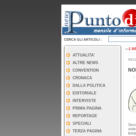
CERCA GLI ARTICOLI :
L'A
ATTUALITA'
09/1
ALTRE NEWS
NO
CONVENTION
CRONACA
DALLA POLITICA
EDITORIALE
INTERVISTE
PRIMA PAGINA
REPORTAGE
SPECIALI
Secon
sist
TERZA PAGINA
tempo