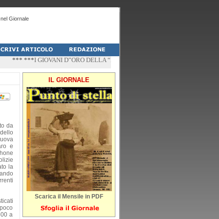
nel Giornale
*** ***
I GIOVANI D”ORO DELLA “PALESTRA-DO” DI PESCHICI
*** ***
“ZÌ
IL GIORNALE
ato da
 dello
nuova
aro e
phone
lizie
to la
lando
rrenti
Scarica il Mensile in PDF
ticati
 poco
 500 a