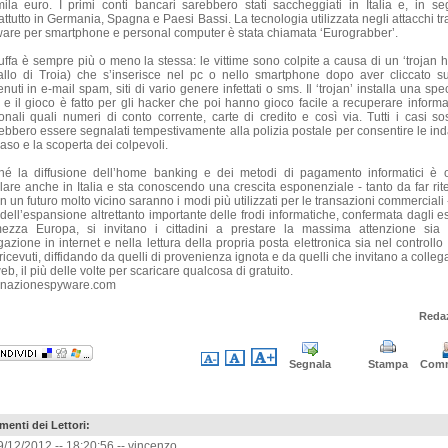
ila euro. I primi conti bancari sarebbero stati saccheggiati in Italia e, in seg
attutto in Germania, Spagna e Paesi Bassi. La tecnologia utilizzata negli attacchi tr
are per smartphone e personal computer è stata chiamata ‘Eurograbber’.
ruffa è sempre più o meno la stessa: le vittime sono colpite a causa di un ‘trojan h
allo di Troia) che s’inserisce nel pc o nello smartphone dopo aver cliccato su
nuti in e-mail spam, siti di vario genere infettati o sms. Il ‘trojan’ installa una spe
s e il gioco è fatto per gli hacker che poi hanno gioco facile a recuperare informa
onali quali numeri di conto corrente, carte di credito e così via. Tutti i casi sos
ebbero essere segnalati tempestivamente alla polizia postale per consentire le ind
aso e la scoperta dei colpevoli.
hé la diffusione dell’home banking e dei metodi di pagamento informatici è 
llare anche in Italia e sta conoscendo una crescita esponenziale - tanto da far rit
n un futuro molto vicino saranno i modi più utilizzati per le transazioni commerciali 
 dell’espansione altrettanto importante delle frodi informatiche, confermata dagli es
ezza Europa, si invitano i cittadini a prestare la massima attenzione sia 
azione in internet e nella lettura della propria posta elettronica sia nel controllo
icevuti, diffidando da quelli di provenienza ignota e da quelli che invitano a colleg
web, il più delle volte per scaricare qualcosa di gratuito.
inazionespyware.com
Reda
Segnala
Stampa
Com
enti dei Lettori:
9/12/2012 -- 18:20:56 --
vincenzo