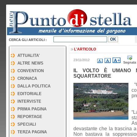
CERCA GLI ARTICOLI :
L'ARTICOLO
ATTUALITA'
23/11/2012
Segnala
ALTRE NEWS
IL VOLTO È UMANO 
CONVENTION
SQUARTATORE
CRONACA
“G
DALLA POLITICA
co
EDITORIALE
pr
INTERVISTE
PRIMA PAGINA
“L
REPORTAGE
st
A
SPECIALI
devastante che la trascina 
TERZA PAGINA
Non bastava la soppressione