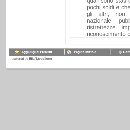
quali sono stati c
pochi soldi e ch
gli altri, non
nazionale pu
ristrettezze i
riconoscimento de
Aggiungi ai Preferiti
Pagina Iniziale
@ Cont
powered
by
Elia Tavaglione