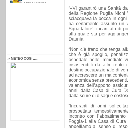
“«Vi garantirò una Sanità da
della Regione Puglia Nichi 
sciacquava la bocca in ogni 
ha certamente assunto un v
Squartatore’, incaricato di p
alla quale sta per aggiungers
Daunia.
“Non c’è freno che tenga all
che è già spoglio, penali
METEO OGGI .....
ospedale nelle immediate vi
insostenibili da altri centri
destino occupazionale di vent
ad accrescere un malcontento 
economica senza precedenti. 
valenza dell’apporto assicurat
anni, dalla Casa di Cura Da
dalla scure di disagi e costose
“Incuranti di ogni sollecit
prospettata tempestivament
incontro con l’abbattimento
Foggia-1 alla Casa di Cura 
appelliamo al senso di respo