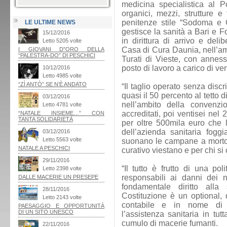
medicina specialistica al P
organici, mezzi, strutture e 
penitenze stile “Sodoma e Go
LE ULTIME NEWS
gestisce la sanità a Bari e F
in dirittura di arrivo e deli
Casa di Cura Daunia, nell’am
Turati di Vieste, con anness
posto di lavoro a carico di ven
“Il taglio operato senza disc
quasi il 50 percento al tetto d
nell’ambito della convenz
accreditati, poi ventisei nel 
per oltre 500mila euro che 
dell’azienda sanitaria fogg
suonano le campane a morto pe
curativo viestano e per chi si 
“Il tutto è frutto di una pol
responsabili ai danni dei no
fondamentale diritto alla 
Costituzione è un optional,
contabile e in nome di
l’assistenza sanitaria in tu
cumulo di macerie fumanti.