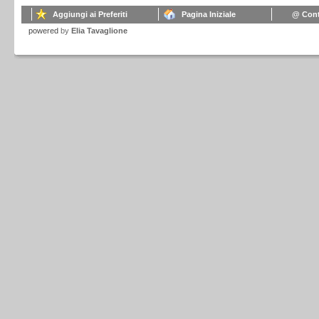
Aggiungi ai Preferiti
Pagina Iniziale
@ Cont
powered
by
Elia Tavaglione