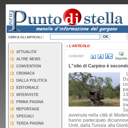
CERCA GLI ARTICOLI :
L'ARTICOLO
ATTUALITA'
21/06/2007
Segnala
ALTRE NEWS
L"olio di Carpino è secon
CONVENTION
CRONACA
L'
Da
DALLA POLITICA
co
EDITORIALE
pa
13
INTERVISTE
mo
PRIMA PAGINA
(n
REPORTAGE
Sa
avvenuta nella città di Moden
SPECIALI
hanno partecipato diciannove 
TERZA PAGINA
Uniti, dalla Tunisia alla Gior