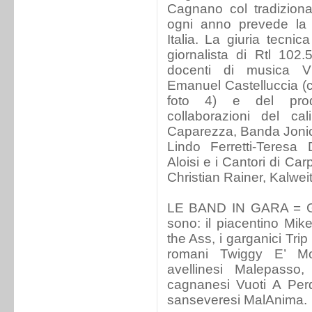
Cagnano col tradizion
ogni anno prevede la 
Italia. La giuria tecni
giornalista di Rtl 102
docenti di musica V
Emanuel Castelluccia (
foto 4) e del prod
collaborazioni del c
Caparezza, Banda Jonica
Lindo Ferretti-Teresa
Aloisi e i Cantori di Ca
Christian Rainer, Kalwei
LE BAND IN GARA = Gli 
sono: il piacentino Mik
the Ass, i garganici Trip
romani Twiggy E’ Mort
avellinesi Malepasso,
cagnanesi Vuoti A Perd
sanseveresi MalAnima.