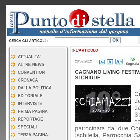
CERCA GLI ARTICOLI :
L'ARTICOLO
ATTUALITA'
28/07/2012
Segnala
ALTRE NEWS
CAGNANO LIVING FESTIVA
CONVENTION
SI CHIUDE
CRONACA
G
DALLA POLITICA
Ca
EDITORIALE
de
INTERVISTE
da
PRIMA PAGINA
S
REPORTAGE
c
SPECIALI
patrocinata dai due Co
Ischitella, Parrocchia 
TERZA PAGINA