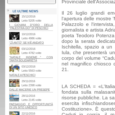
Provinciale dell’Associaz
LE ULTIME NEWS
Il 26 luglio grandi emo
l'apertura delle mostre
Palazzolo e l'intervist
giornalista e artista Adr
poeta Teodoro Potenza (
dopo la serata dedicat
Ischitella, spazio a un 
Iula, che presenterà un
corpo del volume “Caduti
nel magnifico chiosco 
21.
LA SCHEDA = «L’Italia
fondata sulla malasani
risorse pubbliche. La san
esercita infischiandose
Costituzione». È questo 
Caduti in corsia, il 