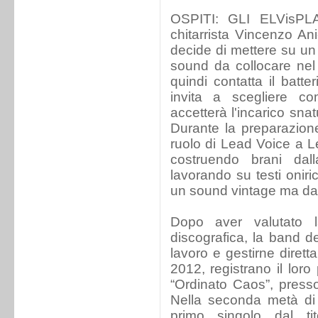
OSPITI: GLI ELVisPL
chitarrista Vincenzo Ani
decide di mettere su un
sound da collocare nel 
quindi contatta il batt
invita a scegliere 
accetterà l'incarico sna
Durante la preparazione
ruolo di Lead Voice a L
costruendo brani dall
lavorando su testi oniri
un sound vintage ma dal
Dopo aver valutato l
discografica, la band de
lavoro e gestirne dirett
2012, registrano il loro
“Ordinato Caos”, press
Nella seconda metà di a
primo singolo dal ti