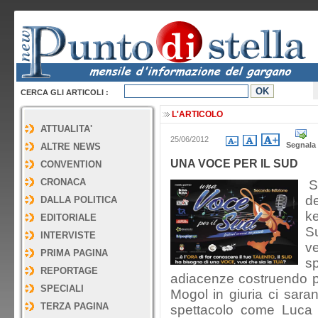
CERCA GLI ARTICOLI :
L'ARTICOLO
ATTUALITA'
25/06/2012
Segnala
ALTRE NEWS
UNA VOCE PER IL SUD
CONVENTION
CRONACA
Sa
d
DALLA POLITICA
ke
EDITORIALE
S
INTERVISTE
v
PRIMA PAGINA
s
REPORTAGE
adiacenze costruendo po
SPECIALI
Mogol in giuria ci saran
TERZA PAGINA
spettacolo come Luca P