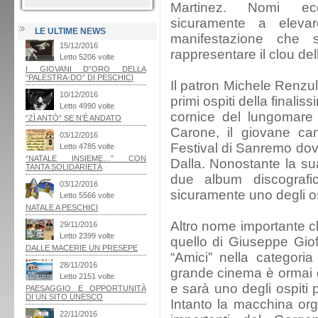
Martinez. Nomi ecc
sicuramente a elevare
LE ULTIME NEWS
manifestazione che 
rappresentare il clou de
Il patron Michele Renzul
primi ospiti della final
cornice del lungomare 
Carone, il giovane can
Festival di Sanremo dov
Dalla. Nonostante la su
due album discografi
sicuramente uno degli osp
Altro nome importante ch
quello di Giuseppe Giofr
“Amici” nella categoria 
grande cinema è ormai di
e sarà uno degli ospiti 
Intanto la macchina org